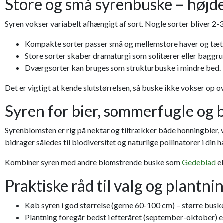
Store og små syrenbuske – højd
Syren vokser variabelt afhængigt af sort. Nogle sorter bliver 2-
Kompakte sorter passer små og mellemstore haver og tætt
Store sorter skaber dramaturgi som solitærer eller baggrun
Dværgsorter kan bruges som strukturbuske i mindre bed.
Det er vigtigt at kende slutstørrelsen, så buske ikke vokser op 
Syren for bier, sommerfugle og
Syrenblomsten er rig på nektar og tiltrækker både honningbier, v
bidrager således til biodiversitet og naturlige pollinatorer i din h
Kombiner syren med andre blomstrende buske som
Gedeblad
el
Praktiske råd til valg og plantni
Køb syren i god størrelse (gerne 60-100 cm) – større busk
Plantning foregår bedst i efteråret (september-oktober) elle