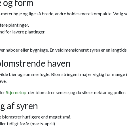
e og form
3 meter høje og lige så brede, andre holdes mere kompakte. Vælg so
ere plantinger.
d for lavere plantinger.
over naboer eller bygninge. En veldimensioneret syren er en langtid
 blomstrende haven
ilde bier og sommerfugle. Blomstringen i maj er vigtig for mange in
ave.
ler
Stjernetop
, der blomstrer senere, og du sikrer nektar og pollen 
ng af syren
e blomstrer hurtigere end meget små.
r tidligt forår (marts-april).