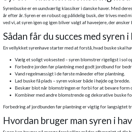
Syrenbuske er en uundværlig klassiker i danske haver. Med deres 
år efter år. Syren er en robust og pålidelig busk, der trives me
ved vi, at syren igen og igen bliver valgt af haveejere, der ønsk
Sådan får du succes med syren i
En vellykket syrenhave starter med at forstå, hvad buske skal have
Vælg et soligt voksested – syren blomstrer rigeligst i sol 
Forbedre jorden før plantning med godt jordbund for bedr
Vand regelmæssigt i de første måneder efter plantning.
Lad buske få plads – syren vokser både i højde og bredde.
Beskær blot når blomstringen er forbi for at bevare form o
Kombiner med andre blomstrende og dekorative buske fo
Forbedring af jordbunden før plantning er vigtig for langsigtet 
Hvordan bruger man syren i ha
Syren kan bruges på mange forskellige måder afhængigt af din ha