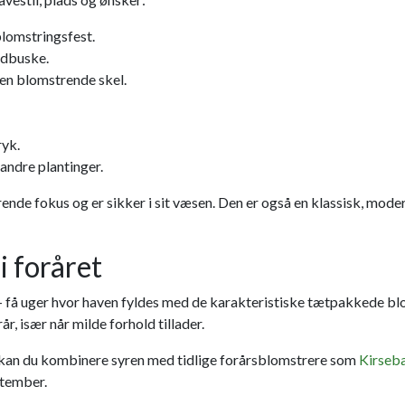
blomstringsfest.
ydbuske.
en blomstrende skel.
ryk.
andre plantinger.
ende fokus og er sikker i sit væsen. Den er også en klassisk, mode
i foråret
få uger hvor haven fyldes med de karakteristiske tætpakkede blomst
r, især når milde forhold tillader.
kan du kombinere syren med tidlige forårsblomstrere som
Kirseb
ptember.