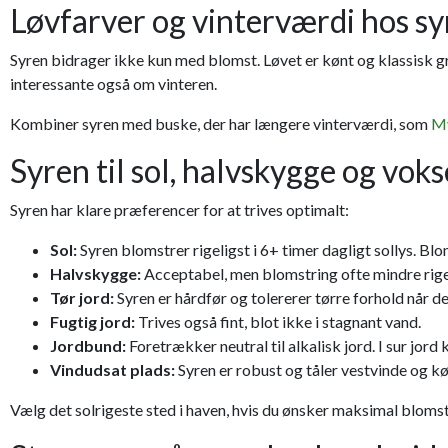
Løvfarver og vinterværdi hos s
Syren bidrager ikke kun med blomst. Løvet er kønt og klassisk gr
interessante også om vinteren.
Kombiner syren med buske, der har længere vinterværdi, som
My
Syren til sol, halvskygge og vok
Syren har klare præferencer for at trives optimalt:
Sol:
Syren blomstrer rigeligst i 6+ timer dagligt sollys. B
Halvskygge:
Acceptabel, men blomstring ofte mindre rigeli
Tør jord:
Syren er hårdfør og tolererer tørre forhold når de
Fugtig jord:
Trives også fint, blot ikke i stagnant vand.
Jordbund:
Foretrækker neutral til alkalisk jord. I sur jo
Vindudsat plads:
Syren er robust og tåler vestvinde og kø
Vælg det solrigeste sted i haven, hvis du ønsker maksimal blomst