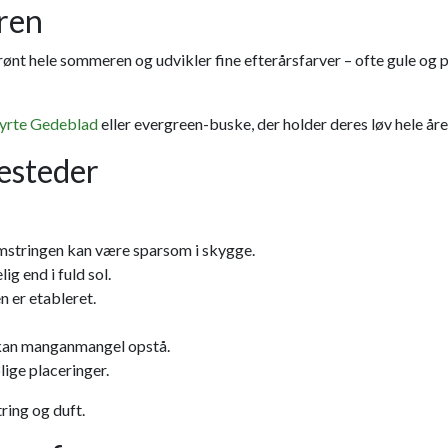
yren
ønt hele sommeren og udvikler fine efterårsfarver – ofte gule og 
rte Gedeblad
eller evergreen-buske, der holder deres løv hele året
sesteder
lomstringen kan være sparsom i skygge.
g end i fuld sol.
n er etableret.
rd kan manganmangel opstå.
lige placeringer.
ring og duft.