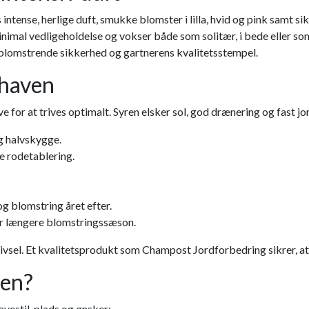
intense, herlige duft, smukke blomster i lilla, hvid og pink samt s
d minimal vedligeholdelse og vokser både som solitær, i bede eller
er blomstrende sikkerhed og gartnerens kvalitetsstempel.
 haven
 for at trives optimalt. Syren elsker sol, god drænering og fast jor
og halvskygge.
e rodetablering.
g blomstring året efter.
r længere blomstringssæson.
trivsel. Et kvalitetsprodukt som Champost Jordforbedring sikrer, at
ven?
vestil, plads og ønsker: