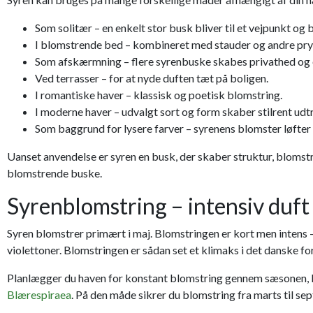
Som solitær – en enkelt stor busk bliver til et vejpunkt og 
I blomstrende bed – kombineret med stauder og andre pr
Som afskærmning – flere syrenbuske skabes privathed og 
Ved terrasser – for at nyde duften tæt på boligen.
I romantiske haver – klassisk og poetisk blomstring.
I moderne haver – udvalgt sort og form skaber stilrent udt
Som baggrund for lysere farver – syrenens blomster løfter 
Uanset anvendelse er syren en busk, der skaber struktur, blomstr
blomstrende buske.
Syrenblomstring – intensiv duft 
Syren blomstrer primært i maj. Blomstringen er kort men intens – 
violettoner. Blomstringen er sådan set et klimaks i det danske forå
Planlægger du haven for konstant blomstring gennem sæsonen, 
Blærespiraea
. På den måde sikrer du blomstring fra marts til se