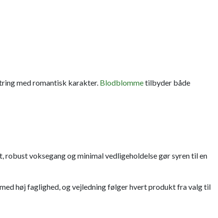
tring med romantisk karakter.
Blodblomme
tilbyder både
uft, robust voksegang og minimal vedligeholdelse gør syren til en
ed høj faglighed, og vejledning følger hvert produkt fra valg til