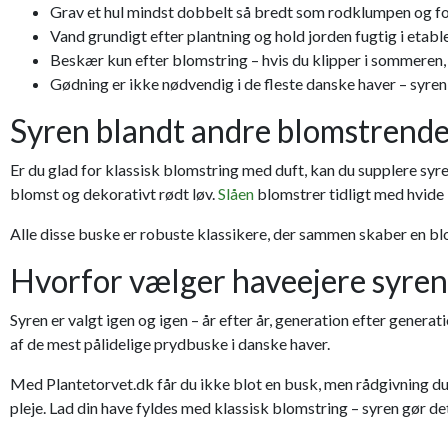
Grav et hul mindst dobbelt så bredt som rodklumpen og f
Vand grundigt efter plantning og hold jorden fugtig i etabl
Beskær kun efter blomstring – hvis du klipper i sommeren, 
Gødning er ikke nødvendig i de fleste danske haver – syren 
Syren blandt andre blomstrende
Er du glad for klassisk blomstring med duft, kan du supplere sy
blomst og dekorativt rødt løv.
Slåen
blomstrer tidligt med hvide b
Alle disse buske er robuste klassikere, der sammen skaber en blo
Hvorfor vælger haveejere syren
Syren er valgt igen og igen – år efter år, generation efter genera
af de mest pålidelige prydbuske i danske haver.
Med Plantetorvet.dk får du ikke blot en busk, men rådgivning du k
pleje. Lad din have fyldes med klassisk blomstring – syren gør de