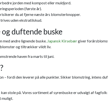
orbedre jorden med kompost eller muldjord.
eringsperioden (første år).
risikerer du at fjerne næste års blomsterknopper.
trives uden ekstratilskud.
 og duftende buske
ren med andre lignende buske.
Japansk Kirsebær
giver forårsbloms
lomster og tiltrækker vildt liv.
mstrende haven fra marts til juni.
?
tion – fordi den leverer på alle punkter. Sikker blomstring, intens d
an stole på. Vores sortiment af syrenbuske er udvalgt af fagfolk m
t muligt.