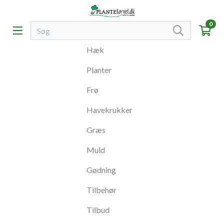
0
Hæk
Planter
Frø
Havekrukker
Græs
Muld
Gødning
Tilbehør
Tilbud