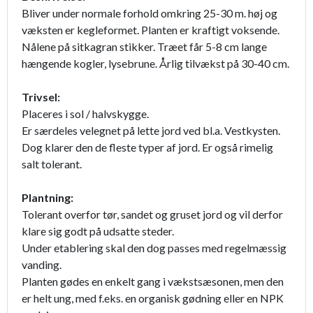
Bliver under normale forhold omkring 25-30 m. høj og
væksten er kegleformet. Planten er kraftigt voksende.
Nålene på sitkagran stikker. Træet får 5-8 cm lange
hængende kogler, lysebrune. Årlig tilvækst på 30-40 cm.
Trivsel:
Placeres i sol / halvskygge.
Er særdeles velegnet på lette jord ved bl.a. Vestkysten.
Dog klarer den de fleste typer af jord. Er også rimelig
salt tolerant.
Plantning:
Tolerant overfor tør, sandet og gruset jord og vil derfor
klare sig godt på udsatte steder.
Under etablering skal den dog passes med regelmæssig
vanding.
Planten gødes en enkelt gang i vækstsæsonen, men den
er helt ung, med f.eks. en organisk gødning eller en NPK