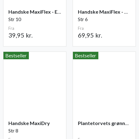
Handske MaxiFlex - Elite
Handske MaxiFlex - Cut
Str 10
Str 6
Fra
Fra
39,95 kr.
69,95 kr.
Bestseller
Bestseller
Handske MaxiDry
Plantetorvets grønne vandingspose 75 liter
Str 8