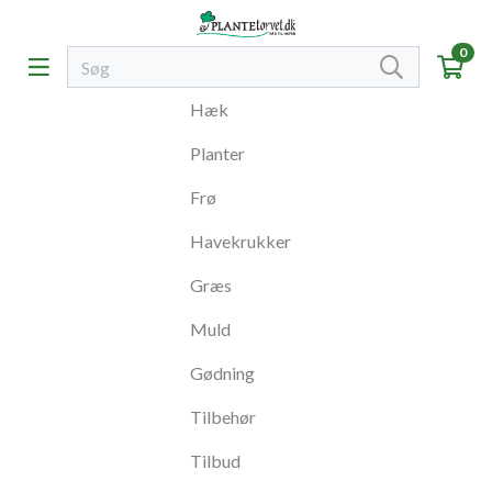
0
Hæk
Planter
Frø
Havekrukker
Græs
Muld
Gødning
Tilbehør
Tilbud