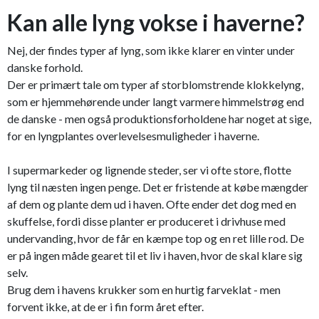
Kan alle lyng vokse i haverne?
Nej, der findes typer af lyng, som ikke klarer en vinter under
danske forhold.
Der er primært tale om typer af storblomstrende klokkelyng,
som er hjemmehørende under langt varmere himmelstrøg end
de danske - men også produktionsforholdene har noget at sige,
for en lyngplantes overlevelsesmuligheder i haverne.
I supermarkeder og lignende steder, ser vi ofte store, flotte
lyng til næsten ingen penge. Det er fristende at købe mængder
af dem og plante dem ud i haven. Ofte ender det dog med en
skuffelse, fordi disse planter er produceret i drivhuse med
undervanding, hvor de får en kæmpe top og en ret lille rod. De
er på ingen måde gearet til et liv i haven, hvor de skal klare sig
selv.
Brug dem i havens krukker som en hurtig farveklat - men
forvent ikke, at de er i fin form året efter.