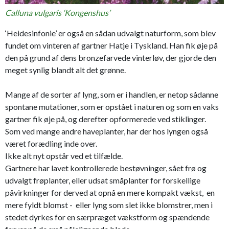
Calluna vulgaris ‘Kongenshus’
‘Heidesinfonie’ er også en sådan udvalgt naturform, som blev
fundet om vinteren af gartner Hatje i Tyskland. Han fik øje på
den på grund af dens bronzefarvede vinterløv, der gjorde den
meget synlig blandt alt det grønne.
Mange af de sorter af lyng, som er i handlen, er netop sådanne
spontane mutationer, som er opstået i naturen og som en vaks
gartner fik øje på, og derefter opformerede ved stiklinger.
Som ved mange andre haveplanter, har der hos lyngen også
været forædling inde over.
Ikke alt nyt opstår ved et tilfælde.
Gartnere har lavet kontrollerede bestøvninger, sået frø og
udvalgt frøplanter, eller udsat småplanter for forskellige
påvirkninger for derved at opnå en mere kompakt vækst, en
mere fyldt blomst - eller lyng som slet ikke blomstrer, men i
stedet dyrkes for en særpræget vækstform og spændende