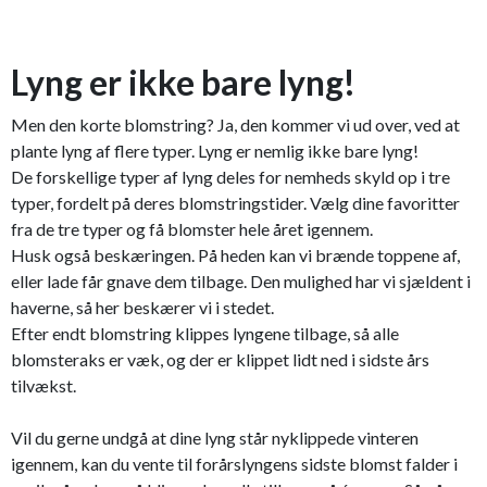
Lyng er ikke bare lyng!
Men den korte blomstring? Ja, den kommer vi ud over, ved at
plante lyng af flere typer. Lyng er nemlig ikke bare lyng!
De forskellige typer af lyng deles for nemheds skyld op i tre
typer, fordelt på deres blomstringstider. Vælg dine favoritter
fra de tre typer og få blomster hele året igennem.
Husk også beskæringen. På heden kan vi brænde toppene af,
eller lade får gnave dem tilbage. Den mulighed har vi sjældent i
haverne, så her beskærer vi i stedet.
Efter endt blomstring klippes lyngene tilbage, så alle
blomsteraks er væk, og der er klippet lidt ned i sidste års
tilvækst.
Vil du gerne undgå at dine lyng står nyklippede vinteren
igennem, kan du vente til forårslyngens sidste blomst falder i