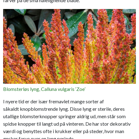
farver på de små nålelignende blade.
Blomsterløs lyng, Calluna vulgaris ‘Zoe’
I nyere tid er der især fremavlet mange sorter af
såkaldt knopblomstrende lyng. Disse lyng er sterile, deres
utallige blomsterknopper springer aldrig ud, men står som
spidse knopper til langt ud på vinteren. De har stor dekorativ
værdi og benyttes ofte i krukker eller på steder, hvor man
ønsker farve over en lang periode.