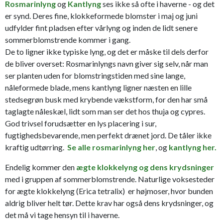
Rosmarinlyng
og
Kantlyng
ses ikke så ofte i haverne - og det
er synd. Deres fine, klokkeformede blomster i maj og juni
udfylder fint pladsen efter vårlyng og inden de lidt senere
sommerblomstrende kommer i gang.
De to ligner ikke typiske lyng, og det er måske til dels derfor
de bliver overset: Rosmarinlyngs navn giver sig selv, når man
ser planten uden for blomstringstiden med sine lange,
nåleformede blade, mens kantlyng ligner næsten en lille
stedsegrøn busk med krybende vækstform, for den har små
taglagte nåleskæl, lidt som man ser det hos thuja og cypres.
God trivsel forudsætter en lys placering i sur,
fugtighedsbevarende, men perfekt drænet jord. De tåler ikke
kraftig udtørring.
Se alle rosmarinlyng her
, og
kantlyng her.
Endelig kommer den
ægte klokkelyng og dens krydsninger
med i gruppen af sommerblomstrende. Naturlige voksesteder
for ægte klokkelyng (Erica tetralix) er højmoser, hvor bunden
aldrig bliver helt tør. Dette krav har også dens krydsninger, og
det må vi tage hensyn til i haverne.