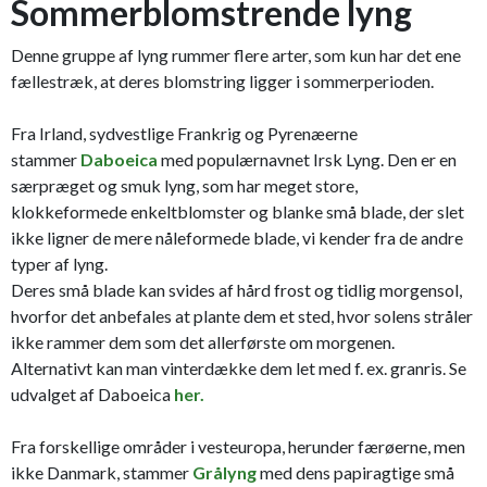
Sommerblomstrende lyng
Denne gruppe af lyng rummer flere arter, som kun har det ene
fællestræk, at deres blomstring ligger i sommerperioden.
Fra Irland, sydvestlige Frankrig og Pyrenæerne
stammer
Daboeica
med populærnavnet Irsk Lyng. Den er en
særpræget og smuk lyng, som har meget store,
klokkeformede enkeltblomster og blanke små blade, der slet
ikke ligner de mere nåleformede blade, vi kender fra de andre
typer af lyng.
Deres små blade kan svides af hård frost og tidlig morgensol,
hvorfor det anbefales at plante dem et sted, hvor solens stråler
ikke rammer dem som det allerførste om morgenen.
Alternativt kan man vinterdække dem let med f. ex. granris. Se
udvalget af Daboeica
her.
Fra forskellige områder i vesteuropa, herunder færøerne, men
ikke Danmark, stammer
Grålyng
med dens papiragtige små