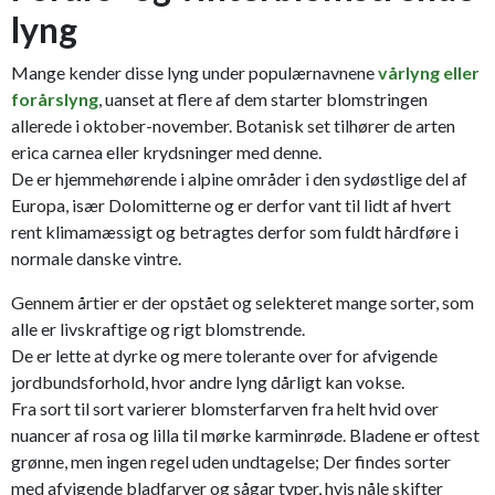
lyng
Mange kender disse lyng under populærnavnene
vårlyng eller
forårslyng
, uanset at flere af dem starter blomstringen
allerede i oktober-november. Botanisk set tilhører de arten
erica carnea eller krydsninger med denne.
De er hjemmehørende i alpine områder i den sydøstlige del af
Europa, især Dolomitterne og er derfor vant til lidt af hvert
rent klimamæssigt og betragtes derfor som fuldt hårdføre i
normale danske vintre.
Gennem årtier er der opstået og selekteret mange sorter, som
alle er livskraftige og rigt blomstrende.
De er lette at dyrke og mere tolerante over for afvigende
jordbundsforhold, hvor andre lyng dårligt kan vokse.
Fra sort til sort varierer blomsterfarven fra helt hvid over
nuancer af rosa og lilla til mørke karminrøde. Bladene er oftest
grønne, men ingen regel uden undtagelse; Der findes sorter
med afvigende bladfarver og sågar typer, hvis nåle skifter