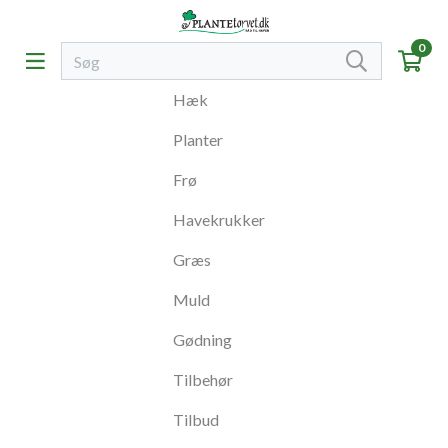
0
Hæk
Planter
Frø
Havekrukker
Græs
Muld
Gødning
Tilbehør
Tilbud