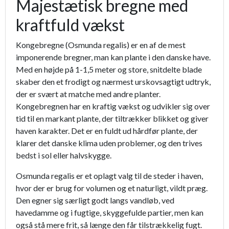
Majestætisk bregne med
kraftfuld vækst
Kongebregne (Osmunda regalis) er en af de mest
imponerende bregner, man kan plante i den danske have.
Med en højde på 1-1,5 meter og store, snitdelte blade
skaber den et frodigt og nærmest urskovsagtigt udtryk,
der er svært at matche med andre planter.
Kongebregnen har en kraftig vækst og udvikler sig over
tid til en markant plante, der tiltrækker blikket og giver
haven karakter. Det er en fuldt ud hårdfør plante, der
klarer det danske klima uden problemer, og den trives
bedst i sol eller halvskygge.
Osmunda regalis er et oplagt valg til de steder i haven,
hvor der er brug for volumen og et naturligt, vildt præg.
Den egner sig særligt godt langs vandløb, ved
havedamme og i fugtige, skyggefulde partier, men kan
også stå mere frit, så længe den får tilstrækkelig fugt.