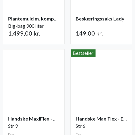
Plantemuld m. kompost fra Champost
Beskæringssaks Lady
Big-bag 900 liter
1.499,00 kr.
149,00 kr.
Bestseller
Handske MaxiFlex - Ultimate
Handske MaxiFlex - Endurance
Str 9
Str 6
Fra
Fra