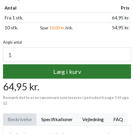
Antal
Pris
Fra 1 stk.
64,95 kr.
10 stk.
54,95 kr.
Spar
10,00 kr.
/stk.
Angiv antal
Læg i kurv
64,95 kr.
Bemærk dette er en sæsonvare som leveres i perioden fra uge 1 til uge
52
Beskrivelse
Specifikationer
Vejledning
FAQ