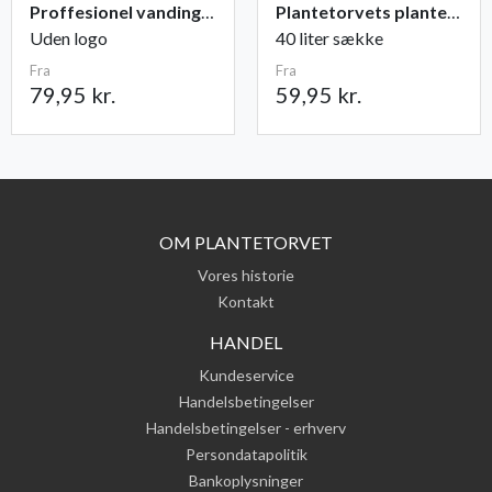
Proffesionel vandingspose 100 liter
Plantetorvets plantejord
Uden logo
40 liter sække
Fra
Fra
79,95 kr.
59,95 kr.
OM PLANTETORVET
Vores historie
Kontakt
HANDEL
Kundeservice
Handelsbetingelser
Handelsbetingelser - erhverv
Persondatapolitik
Bankoplysninger