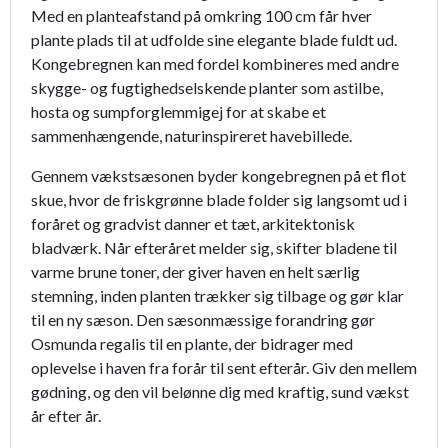
Med en planteafstand på omkring 100 cm får hver
plante plads til at udfolde sine elegante blade fuldt ud.
Kongebregnen kan med fordel kombineres med andre
skygge- og fugtighedselskende planter som astilbe,
hosta og sumpforglemmigej for at skabe et
sammenhængende, naturinspireret havebillede.
Gennem vækstsæsonen byder kongebregnen på et flot
skue, hvor de friskgrønne blade folder sig langsomt ud i
foråret og gradvist danner et tæt, arkitektonisk
bladværk. Når efteråret melder sig, skifter bladene til
varme brune toner, der giver haven en helt særlig
stemning, inden planten trækker sig tilbage og gør klar
til en ny sæson. Den sæsonmæssige forandring gør
Osmunda regalis til en plante, der bidrager med
oplevelse i haven fra forår til sent efterår. Giv den mellem
gødning, og den vil belønne dig med kraftig, sund vækst
år efter år.