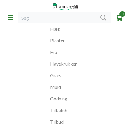
0
Hæk
Planter
Frø
Havekrukker
Græs
Muld
Gødning
Tilbehør
Tilbud