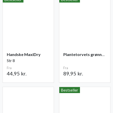
Handske MaxiDry
Plantetorvets grønne vandingspose 75 liter
Str 8
Fra
Fra
44,95 kr.
89,95 kr.
Bestseller