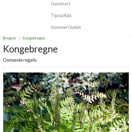
Gavekort
Tips&Råd
SommerOutlet
Bregner
Kongebregne
Kongebregne
Osmunda regalis