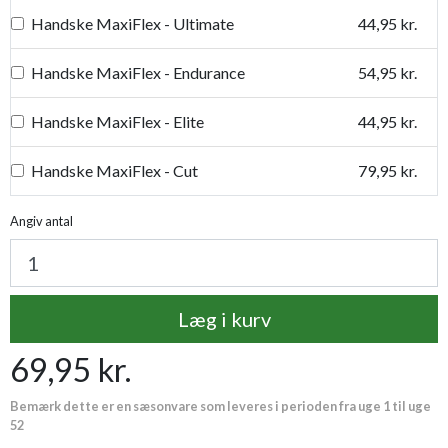
Handske MaxiFlex - Ultimate
44,95 kr.
Handske MaxiFlex - Endurance
54,95 kr.
Handske MaxiFlex - Elite
44,95 kr.
Handske MaxiFlex - Cut
79,95 kr.
Handske MaxiDry
54,95 kr.
Angiv antal
Plantetorvets grønne vandingspose 75 liter
109,95 kr.
Læg i kurv
Luksus læderhandske
159,95 kr.
69,95 kr.
Premium læder handske Flutter
119,95 kr.
Bemærk dette er en sæsonvare som leveres i perioden fra uge 1 til uge
Proffesionel vandingspose 100 liter
149,95 kr.
52