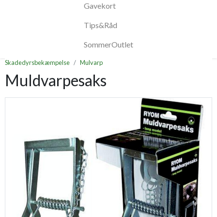
Gavekort
Tips&Råd
SommerOutlet
Skadedyrsbekæmpelse
Mulvarp
Muldvarpesaks
Previous
Next