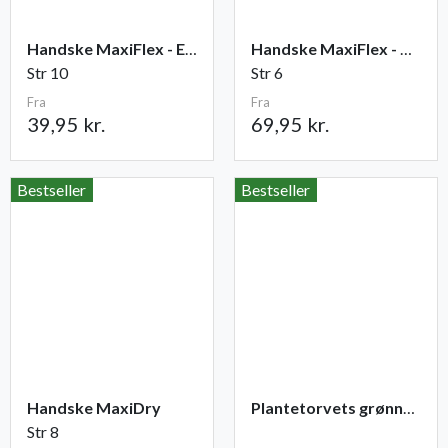
Handske MaxiFlex - Elite
Handske MaxiFlex - Cut
Str 10
Str 6
Fra
Fra
39,95 kr.
69,95 kr.
Bestseller
Bestseller
Handske MaxiDry
Plantetorvets grønne vandingspose 75 liter
Str 8