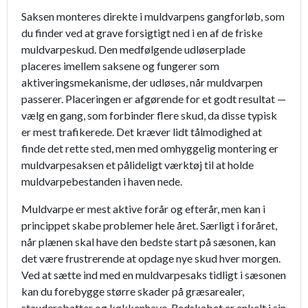
Saksen monteres direkte i muldvarpens gangforløb, som
du finder ved at grave forsigtigt ned i en af de friske
muldvarpeskud. Den medfølgende udløserplade
placeres imellem saksene og fungerer som
aktiveringsmekanisme, der udløses, når muldvarpen
passerer. Placeringen er afgørende for et godt resultat —
vælg en gang, som forbinder flere skud, da disse typisk
er mest trafikerede. Det kræver lidt tålmodighed at
finde det rette sted, men med omhyggelig montering er
muldvarpesaksen et pålideligt værktøj til at holde
muldvarpebestanden i haven nede.
Muldvarpe er mest aktive forår og efterår, men kan i
princippet skabe problemer hele året. Særligt i foråret,
når plænen skal have den bedste start på sæsonen, kan
det være frustrerende at opdage nye skud hver morgen.
Ved at sætte ind med en muldvarpesaks tidligt i sæsonen
kan du forebygge større skader på græsarealer,
stauderabatter og køkkenhave. Redskabet er enkelt i sin