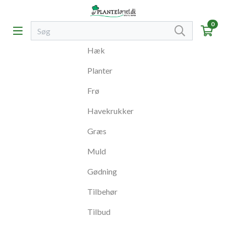
0
Hæk
Planter
Frø
Havekrukker
Græs
Muld
Gødning
Tilbehør
Tilbud