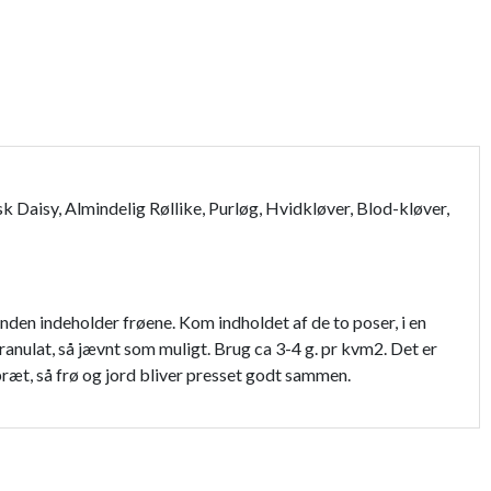
119,95 kr.
149,95 kr.
Daisy, Almindelig Røllike, Purløg, Hvidkløver, Blod-kløver,
anden indeholder frøene. Kom indholdet af de to poser, i en
ranulat, så jævnt som muligt. Brug ca 3-4 g. pr kvm2. Det er
bræt, så frø og jord bliver presset godt sammen.