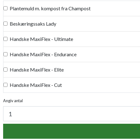
Plantemuld m. kompost fra Champost
Beskæringssaks Lady
Handske MaxiFlex - Ultimate
Handske MaxiFlex - Endurance
Handske MaxiFlex - Elite
Handske MaxiFlex - Cut
Handske MaxiDry
Angiv antal
Plantetorvets grønne vandingspose 75 liter
Luksus læderhandske