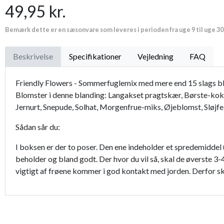
49,95 kr.
Premium læder handske Flutter
Bemærk dette er en sæsonvare som leveres i perioden fra uge 9 til uge 30
Proffesionel vandingspose 100 liter
Beskrivelse
Specifikationer
Vejledning
FAQ
Friendly Flowers - Sommerfuglemix med mere end 15 slags bl
Blomster i denne blanding: Langakset pragtskær, Børste-koka
Jernurt, Snepude, Solhat, Morgenfrue-miks, Øjeblomst, Sløjf
Sådan sår du:
I boksen er der to poser. Den ene indeholder et spredemiddel (
beholder og bland godt. Der hvor du vil så, skal de øverste 3-
vigtigt af frøene kommer i god kontakt med jorden. Derfor ska