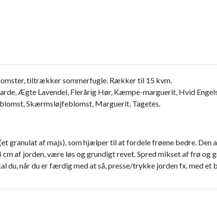
omster, tiltrækker sommerfugle. Rækker til 15 kvm.
rde, Ægte Lavendel, Flerårig Hør, Kæmpe-marguerit, Hvid Engelsk 
eblomst, Skærmsløjfeblomst, Marguerit, Tagetes.
et granulat af majs), som hjælper til at fordele frøene bedre. Den 
4 cm af jorden, være løs og grundigt revet. Spred mikset af frø og g
l du, når du er færdig med at så, presse/trykke jorden fx. med et 