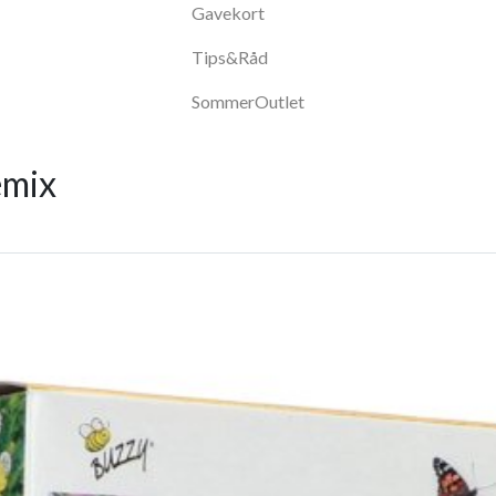
Gavekort
Tips&Råd
SommerOutlet
emix