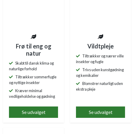
Frø til eng og
Vildtpleje
natur
Tiltrækker og nærer ville
insekter og fugle
Skabt til dansk klima og
naturlige forhold
Trivs uden kunstgødning
og kemikalier
Tiltrækker sommerfugle
og nyttige insekter
Blomstrer naturligt uden
ekstra pleje
Kræver minimal
vedligeholdelse og gødning
Se udvalget
Se udvalget