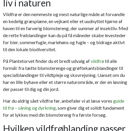
liv i naturen
Vildfrø er den nemmeste og mest naturlige måde at forvandle
en kedelig græsplæne, en vejkant eller et uudnyttet hjørne af
haven til en farverig blomstereng, der summer af insektliv. Med
de rette frøblandinger kan du på få måneder skabe levesteder
for bier, sommerfugle, mariehøns og fugle – og bidrage aktivt
til den lokale biodiversitet.
På Plantetorvet finder du et bredt udvalg af
vildfrø
til alle
formål: fra tætte blomsterenge og grøftekantsblandinger til
specialblandinger til vildtpleje og skovrejsning. Uanset om du
har en lille byhave eller et større naturområde, er der en løsning
der passer til dig og din jord.
Har du aldrig sået vildfrø før, anbefaler vi at læse vores
guide
til frø – såning og dyrkning
, som giver dig et solidt fundament
for at lykkes med din blomstereng fra første forsøg.
Hvilken vildfrøblanding passer