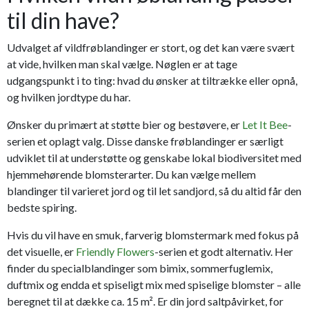
til din have?
Udvalget af vildfrøblandinger er stort, og det kan være svært
at vide, hvilken man skal vælge. Nøglen er at tage
udgangspunkt i to ting: hvad du ønsker at tiltrække eller opnå,
og hvilken jordtype du har.
Ønsker du primært at støtte bier og bestøvere, er
Let It Bee
-
serien et oplagt valg. Disse danske frøblandinger er særligt
udviklet til at understøtte og genskabe lokal biodiversitet med
hjemmehørende blomsterarter. Du kan vælge mellem
blandinger til varieret jord og til let sandjord, så du altid får den
bedste spiring.
Hvis du vil have en smuk, farverig blomstermark med fokus på
det visuelle, er
Friendly Flowers
-serien et godt alternativ. Her
finder du specialblandinger som bimix, sommerfuglemix,
duftmix og endda et spiseligt mix med spiselige blomster – alle
beregnet til at dække ca. 15 m². Er din jord saltpåvirket, for