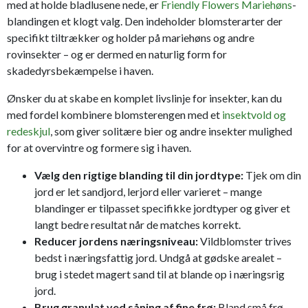
med at holde bladlusene nede, er
Friendly Flowers Mariehøns
-
blandingen et klogt valg. Den indeholder blomsterarter der
specifikt tiltrækker og holder på mariehøns og andre
rovinsekter – og er dermed en naturlig form for
skadedyrsbekæmpelse i haven.
Ønsker du at skabe en komplet livslinje for insekter, kan du
med fordel kombinere blomsterengen med et
insektvold og
redeskjul
, som giver solitære bier og andre insekter mulighed
for at overvintre og formere sig i haven.
Vælg den rigtige blanding til din jordtype:
Tjek om din
jord er let sandjord, lerjord eller varieret – mange
blandinger er tilpasset specifikke jordtyper og giver et
langt bedre resultat når de matches korrekt.
Reducer jordens næringsniveau:
Vildblomster trives
bedst i næringsfattig jord. Undgå at gødske arealet –
brug i stedet magert sand til at blande op i næringsrig
jord.
Brug granulat ved såning af fine frø:
Bland små frø