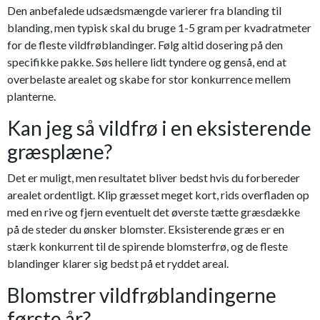
Den anbefalede udsædsmængde varierer fra blanding til
blanding, men typisk skal du bruge 1-5 gram per kvadratmeter
for de fleste vildfrøblandinger. Følg altid dosering på den
specifikke pakke. Søs hellere lidt tyndere og genså, end at
overbelaste arealet og skabe for stor konkurrence mellem
planterne.
Kan jeg så vildfrø i en eksisterende
græsplæne?
Det er muligt, men resultatet bliver bedst hvis du forbereder
arealet ordentligt. Klip græsset meget kort, rids overfladen op
med en rive og fjern eventuelt det øverste tætte græsdække
på de steder du ønsker blomster. Eksisterende græs er en
stærk konkurrent til de spirende blomsterfrø, og de fleste
blandinger klarer sig bedst på et ryddet areal.
Blomstrer vildfrøblandingerne
første år?