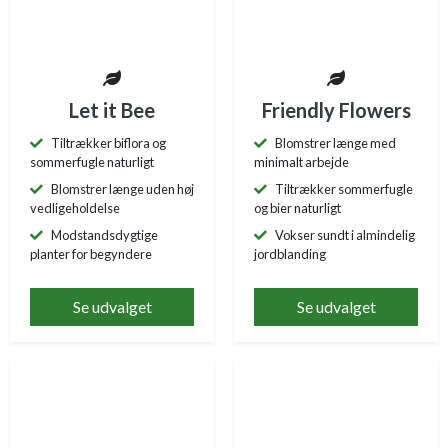
Let it Bee
Friendly Flowers
Tiltrækker biflora og
Blomstrer længe med
sommerfugle naturligt
minimalt arbejde
Blomstrer længe uden høj
Tiltrækker sommerfugle
vedligeholdelse
og bier naturligt
Modstandsdygtige
Vokser sundt i almindelig
planter for begyndere
jordblanding
Se udvalget
Se udvalget