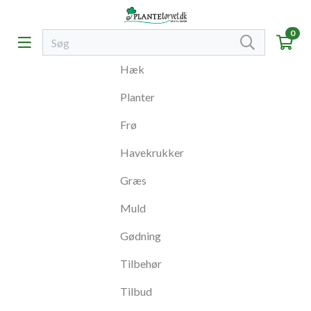
0
Hæk
Planter
Frø
Havekrukker
Græs
Muld
Gødning
Tilbehør
Tilbud