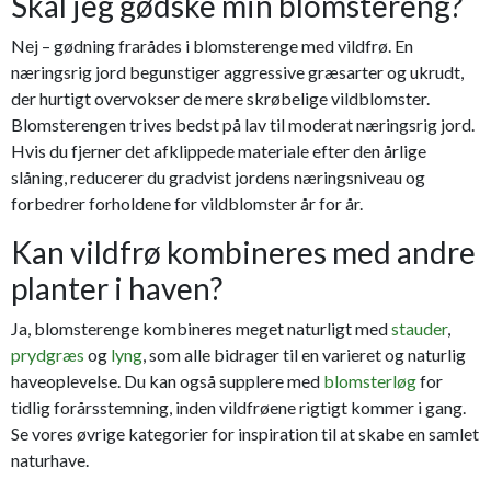
Skal jeg gødske min blomstereng?
Nej – gødning frarådes i blomsterenge med vildfrø. En
næringsrig jord begunstiger aggressive græsarter og ukrudt,
der hurtigt overvokser de mere skrøbelige vildblomster.
Blomsterengen trives bedst på lav til moderat næringsrig jord.
Hvis du fjerner det afklippede materiale efter den årlige
slåning, reducerer du gradvist jordens næringsniveau og
forbedrer forholdene for vildblomster år for år.
Kan vildfrø kombineres med andre
planter i haven?
Ja, blomsterenge kombineres meget naturligt med
stauder
,
prydgræs
og
lyng
, som alle bidrager til en varieret og naturlig
haveoplevelse. Du kan også supplere med
blomsterløg
for
tidlig forårsstemning, inden vildfrøene rigtigt kommer i gang.
Se vores øvrige kategorier for inspiration til at skabe en samlet
naturhave.