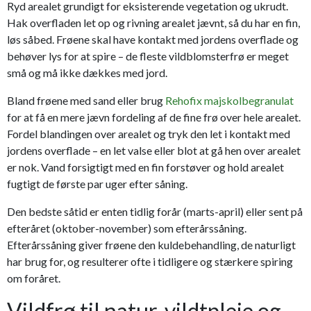
Ryd arealet grundigt for eksisterende vegetation og ukrudt.
Hak overfladen let op og rivning arealet jævnt, så du har en fin,
løs såbed. Frøene skal have kontakt med jordens overflade og
behøver lys for at spire – de fleste vildblomsterfrø er meget
små og må ikke dækkes med jord.
Bland frøene med sand eller brug
Rehofix majskolbegranulat
for at få en mere jævn fordeling af de fine frø over hele arealet.
Fordel blandingen over arealet og tryk den let i kontakt med
jordens overflade – en let valse eller blot at gå hen over arealet
er nok. Vand forsigtigt med en fin forstøver og hold arealet
fugtigt de første par uger efter såning.
Den bedste såtid er enten tidlig forår (marts-april) eller sent på
efteråret (oktober-november) som efterårssåning.
Efterårssåning giver frøene den kuldebehandling, de naturligt
har brug for, og resulterer ofte i tidligere og stærkere spiring
om foråret.
Vildfrø til natur, vildtpleje og