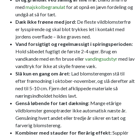
med
majskolbegranulat
for at opnå en jævn fordeling og
undgå at så for tæt.
Dæk ikke frøene med jord:
De fleste vildblomsterfrø
er lysspirende og skal blot trykkes let i kontakt med
jordens overflade – ikke graves ned.
Vand forsigtigt og regelmæssigt i spiringsperioden:
Hold såbedet fugtigt de første 2-4 uger. Brug en
vandkande med en fin bruse eller
vandingsudstyr
med lav
vandtryk for ikke at skylle frøene væk.
Slå kun en gang om året:
Lad blomsterengen stå til
efter frømodning i oktober-november, og slå derefter alt
ned til 5-10 cm. Fjern det afklippede materiale så
næringsindholdet holdes lavt.
Genså løbende for tæt dækning:
Mange etårige
vildblomster genoptræder ikke automatisk næste år.
Gensåning hvert andet eller tredje år sikrer en tæt og
farverig blomstereng.
Kombiner med stauder for flerårig effekt:
Supplér