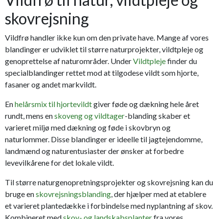
skovrejsning
Vildfrø handler ikke kun om den private have. Mange af vores
blandinger er udviklet til større naturprojekter, vildtpleje og
genoprettelse af naturområder. Under
Vildtpleje
finder du
specialblandinger rettet mod at tilgodese vildt som hjorte,
fasaner og andet markvildt.
En
helårsmix til hjortevildt
giver føde og dækning hele året
rundt, mens en
skoveng og vildtager
-blanding skaber et
varieret miljø med dækning og føde i skovbryn og
naturlommer. Disse blandinger er ideelle til jagtejendomme,
landmænd og naturentusiaster der ønsker at forbedre
levevilkårene for det lokale vildt.
Til større naturgenopretningsprojekter og skovrejsning kan du
bruge en
skovrejsningsblanding
, der hjælper med at etablere
et varieret plantedække i forbindelse med nyplantning af skov.
Kombineret med
skov- og landskabsplanter
fra vores