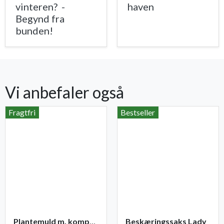
vinteren? -
haven
Begynd fra
bunden!
Vi anbefaler også
Fragtfri
Bestseller
Plantemuld m. kompost fra Champost
Beskæringssaks Lady