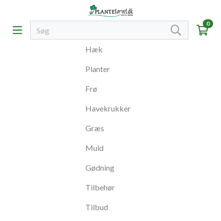
0
Hæk
Planter
Frø
Havekrukker
Græs
Muld
Gødning
Tilbehør
Tilbud