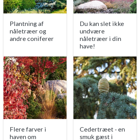
Plantning af
Du kan slet ikke
nåletræer og
undvære
andre coniferer
nåletræer i din
have!
Flere farver i
Cedertræet - en
haven om
smuk gæst i