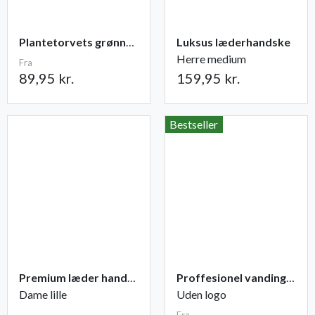
Plantetorvets grønne vandingspose 75 liter
Luksus læderhandske
Herre medium
Fra
89,95 kr.
159,95 kr.
Bestseller
Premium læder handske Flutter
Proffesionel vandingspose 100 liter
Dame lille
Uden logo