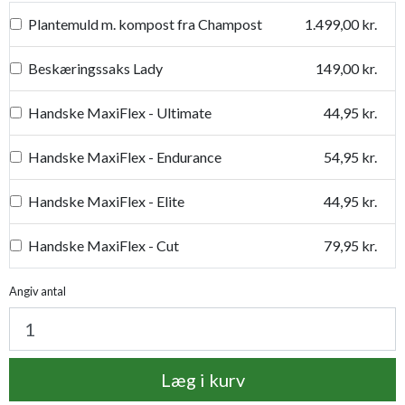
Plantemuld m. kompost fra Champost
1.499,00 kr.
Beskæringssaks Lady
149,00 kr.
Handske MaxiFlex - Ultimate
44,95 kr.
Handske MaxiFlex - Endurance
54,95 kr.
Handske MaxiFlex - Elite
44,95 kr.
Handske MaxiFlex - Cut
79,95 kr.
Handske MaxiDry
54,95 kr.
Angiv antal
Plantetorvets grønne vandingspose 75 liter
109,95 kr.
Læg i kurv
Luksus læderhandske
159,95 kr.