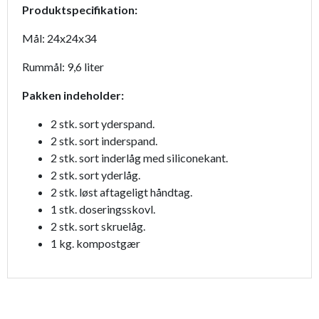
Produktspecifikation:
Mål: 24x24x34
Rummål: 9,6 liter
Pakken indeholder:
2 stk. sort yderspand.
2 stk. sort inderspand.
2 stk. sort inderlåg med siliconekant.
2 stk. sort yderlåg.
2 stk. løst aftageligt håndtag.
1 stk. doseringsskovl.
2 stk. sort skruelåg.
1 kg. kompostgær