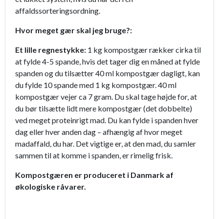
affaldssorteringsordning.
Hvor meget gær skal jeg bruge?:
Et lille regnestykke:
1 kg kompostgær rækker cirka til
at fylde 4-5 spande, hvis det tager dig en måned at fylde
spanden og du tilsætter 40 ml kompostgær dagligt, kan
du fylde 10 spande med 1 kg kompostgær. 40 ml
kompostgær vejer ca 7 gram. Du skal tage højde for, at
du bør tilsætte lidt mere kompostgær (det dobbelte)
ved meget proteinrigt mad. Du kan fylde i spanden hver
dag eller hver anden dag – afhængig af hvor meget
madaffald, du har. Det vigtige er, at den mad, du samler
sammen til at komme i spanden, er rimelig frisk.
Kompostgæren er produceret i Danmark af
økologiske råvarer.