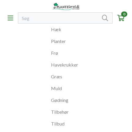
0
Hæk
Planter
Frø
Havekrukker
Græs
Muld
Gødning
Tilbehør
Tilbud