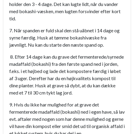
holder den 3 - 4 dage. Det kan lugte lidt, når du vander
med bokashi-væsken, men lugten forsvinder efter kort
tid.
7. Når spanden er fuld skal den stå uåbnet i 14 dage og
syrne færdig. Husk at tømme bokashivæske fra
jævnligt. Nu kan du starte den næste spand op.
8. Efter 14 dage kan du grave det fermenterede/syrnede
madaffald (bokashi) fra den første spand ned i jorden,
f.eks. i et højbed og lade det kompostere færdig i løbet
af 3 uger. Derefter har du en højkvalitets kompost til
dine planter. Husk at grave så dybt, at du kan dække
med et 7 til 30 cm tykt lag jord.
9. Hvis du ikke har mulighed for at grave det
fermenterede madaffald (bokashi) ned i egen have, så lav
evt. aftaler med nogen som har denne mulighed og gerne
vil have din kompost eller smid det ud til organisk affald i
et lukket system, hvis du har del i en