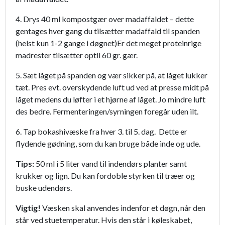
4. Drys 40 ml kompostgær over madaffaldet – dette
gentages hver gang du tilsætter madaffald til spanden
(helst kun 1-2 gange i døgnet)Er det meget proteinrige
madrester tilsætter optil 60 gr. gær.
5. Sæt låget på spanden og vær sikker på, at låget lukker
tæt. Pres evt. overskydende luft ud ved at presse midt på
låget medens du løfter i et hjørne af låget. Jo mindre luft
des bedre. Fermenteringen/syrningen foregår uden ilt.
6. Tap bokashivæske fra hver 3. til 5. dag. Dette er
flydende gødning, som du kan bruge både inde og ude.
Tips:
50 ml i 5 liter vand til indendørs planter samt
krukker og lign. Du kan fordoble styrken til træer og
buske udendørs.
Vigtig!
Væsken skal anvendes indenfor et døgn, når den
står ved stuetemperatur. Hvis den står i køleskabet,