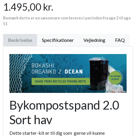
1.495,00 kr.
Premium læder handske Flutter
119,95 kr.
Bemærk dette er en sæsonvare som leveres i perioden fra uge 2 til uge
Proffesionel vandingspose 100 liter
149,95 kr.
51
Beskrivelse
Specifikationer
Vejledning
FAQ
Bykompostspand 2.0
Sort hav
Dette starter-kit er til dig som gerne vil kunne