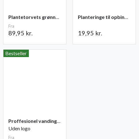
Plantetorvets grønne vandingspose 75 liter
Planteringe til opbinding 30 stk
Fra
89,95 kr.
19,95 kr.
Bestseller
Proffesionel vandingspose 100 liter
Uden logo
Fra