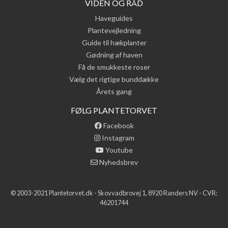
VIDEN OG RÅD
Haveguides
Plantevejledning
Guide til hækplanter
Gødning af haven
Få de smukkeste roser
Vælg det rigtige bunddække
Årets gang
FØLG PLANTETORVET
Facebook
Instagram
Youtube
Nyhedsbrev
© 2003-2021 Plantetorvet.dk - Skovvadbrovej 1, 8920 Randers NV - CVR:
46201744