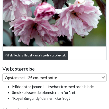
Previous
Next
Miljøbillede. Billedet kan afvige fra produktet.
Vælg størrelse
Opstammet 125 cm. med potte
Middelstor japansk kirsebærtræ med røde blade
Smukke lyserøde blomster om foråret
'Royal Burgundy' danner ikke frugt