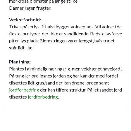
mørkrosa blomster på lange stilke.
Danner ingen frugter.
Vækstforhold:
Trives på en lys til halvskygget vokseplads. Vil vokse i de
fleste jordtyper, der ikke er vandlidende. Bedste løvfarve
på en lys plads. Blomstringen varer længst, hvis træet
står lidt i læ.
Plantning:
Plantes i almindelig næringsrig, men veldrænet havejord .
På tung lerjord løsnes jorden og her kan der med fordel
tilsættes lidt grus/sand der kan dræne jorden samt
jordforbedring
der kan tilføre struktur. På let sandet jord
tilsættes
jordforbedring
.