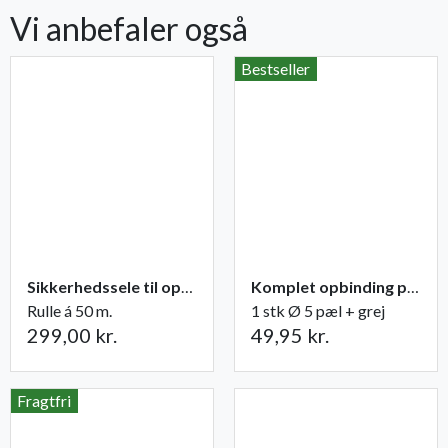
Vi anbefaler også
Bestseller
Sikkerhedssele til opbinding
Komplet opbinding pæl + grej til træer
Rulle á 50 m.
1 stk Ø 5 pæl + grej
299,00 kr.
49,95 kr.
Fragtfri