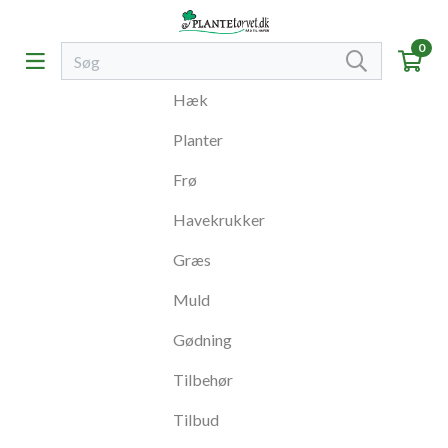
0
Hæk
Planter
Frø
Havekrukker
Græs
Muld
Gødning
Tilbehør
Tilbud