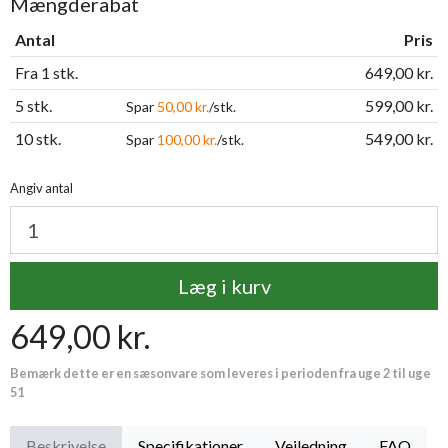
Mængderabat
Antal
Pris
Fra 1 stk.
649,00 kr.
5 stk.
599,00 kr.
Spar
50,00 kr.
/stk.
10 stk.
549,00 kr.
Spar
100,00 kr.
/stk.
Angiv antal
Læg i kurv
649,00 kr.
Bemærk dette er en sæsonvare som leveres i perioden fra uge 2 til uge
51
Beskrivelse
Specifikationer
Vejledning
FAQ