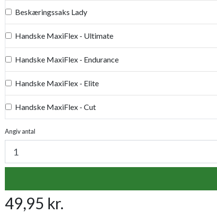
Beskæringssaks Lady
Handske MaxiFlex - Ultimate
Handske MaxiFlex - Endurance
Handske MaxiFlex - Elite
Handske MaxiFlex - Cut
Handske MaxiDry
Angiv antal
Plantetorvets grønne vandingspose 75 liter
Luksus læderhandske
49,95 kr.
Premium læder handske Flutter