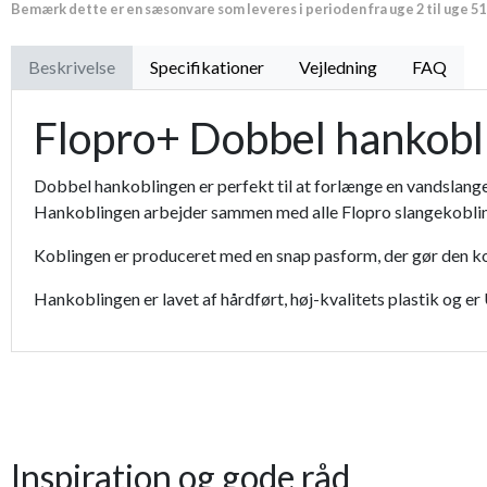
Bemærk dette er en sæsonvare som leveres i perioden fra uge 2 til uge 51
Proffesionel vandingspose 100 liter
Beskrivelse
Specifikationer
Vejledning
FAQ
Flopro+ Dobbel hankobl
Dobbel hankoblingen er perfekt til at forlænge en vandslan
Hankoblingen arbejder sammen med alle Flopro slangekobling
Koblingen er produceret med en snap pasform, der gør den k
Hankoblingen er lavet af hårdført, høj-kvalitets plastik og er
Inspiration og gode råd