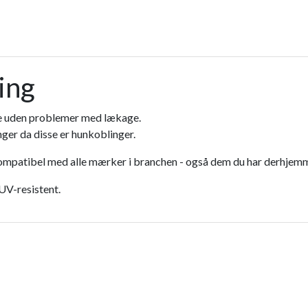
ing
ge uden problemer med lækage.
er da disse er hunkoblinger.
ompatibel med alle mærker i branchen - også dem du har derhjem
 UV-resistent.