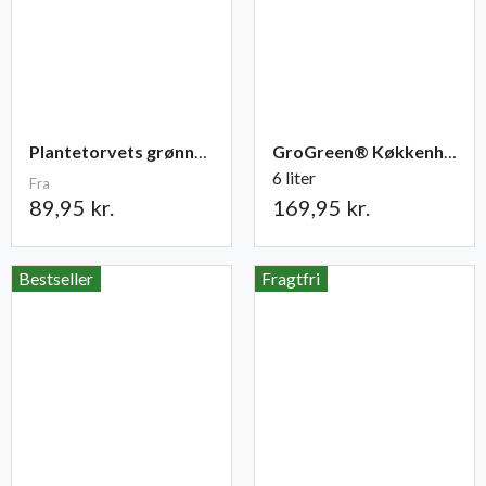
Plantetorvets grønne vandingspose 75 liter
GroGreen® Køkkenhave NPK 6-2-6 + 2% Mg
6 liter
Fra
89,95 kr.
169,95 kr.
Bestseller
Fragtfri