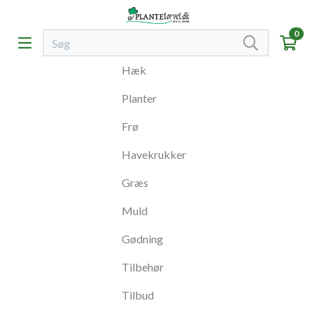
0
Hæk
Planter
Frø
Havekrukker
Græs
Muld
Gødning
Tilbehør
Tilbud