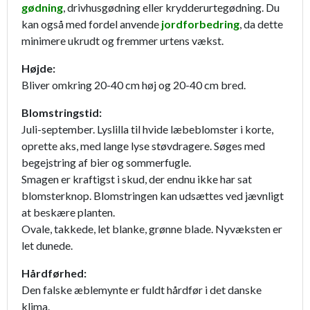
gødning
, drivhusgødning eller krydderurtegødning. Du
kan også med fordel anvende
jordforbedring
, da dette
minimere ukrudt og fremmer urtens vækst.
Højde:
Bliver omkring 20-40 cm høj og 20-40 cm bred.
Blomstringstid:
Juli-september. Lyslilla til hvide læbeblomster i korte,
oprette aks, med lange lyse støvdragere. Søges med
begejstring af bier og sommerfugle.
Smagen er kraftigst i skud, der endnu ikke har sat
blomsterknop. Blomstringen kan udsættes ved jævnligt
at beskære planten.
Ovale, takkede, let blanke, grønne blade. Nyvæksten er
let dunede.
Hårdførhed:
Den falske æblemynte er fuldt hårdfør i det danske
klima.