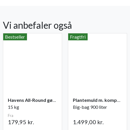
Vi anbefaler også
Bestseller
Fragtfri
Havens All-Round gødning NPK 12-2-10
Plantemuld m. kompost fra Champost
15 kg
Big-bag 900 liter
Fra
179,95 kr.
1.499,00 kr.