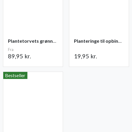
Plantetorvets grønne vandingspose 75 liter
Planteringe til opbinding 30 stk
Fra
89,95 kr.
19,95 kr.
Bestseller