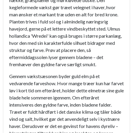
hække, græsplæner og mørkløvede buske. Den
kegleformede vækst gør træet velegnet i haver, hvor
man ønsker et markant træ uden en alt for bred krone.
Planten trives i fuld sol og i almindelig næringsrig
havejord, gerne på et lettere vindbeskyttet sted. Ulmus
hollandica 'Wredei' kan også bruges i større parkanlæg,
hvor den med sin karakterfulde silhuet bidrager med
struktur og farve. Prøv at placere den, så
eftermiddagssolen lyser gennem bladene – det
fremhæver den gyldne farve særligt smukt.
Gennem vækstsæsonen byder guld elm på et
vedvarende farveshow. Hvor mange træer kun har farvet
løv i kort tid om efteråret, holder dette elmetræ sine gule
blade hele sommeren igennem. Om efteråret
intensiveres den gyldne farve, inden bladene falder.
Træet er fuldt hårdført i det danske klima og tåler både
vind og salt, hvilket gør det anvendeligt selv i kystnære
haver. Derudover er det en gevinst for havens dyreliv –