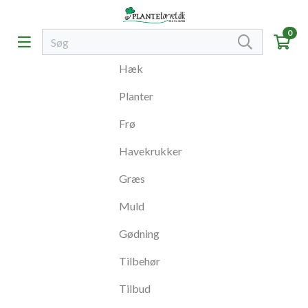
0
Hæk
Planter
Frø
Havekrukker
Græs
Muld
Gødning
Tilbehør
Tilbud