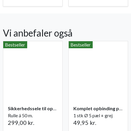
Vi anbefaler også
Bestseller
Bestseller
Sikkerhedssele til opbinding
Komplet opbinding pæl + grej til træer
Rulle á 50 m.
1 stk Ø 5 pæl + grej
299,00 kr.
49,95 kr.