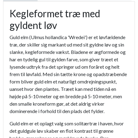
Kegleformet træ med
gyldent løv
Guld elm (Ulmus hollandica 'Wredei') er et løvfældende
træ, der skiller sig markant ud med sit gyldne løv og sin
slanke, kegleformede vækst. Bladene er ægformede og
har en tydelig gul til gylden farve, som giver træet et
lysende udtryk fra det springer ud om foråret og helt
frem til løvfald. Med sin tætte krone og opadstræbende
form bliver guld elm et naturligt omdrejningspunkt,
uanset hvor den plantes. Træet kan med tiden nå en
højde på 5-10 meter og en bredde på 5-10 meter, men
den smalle kroneform gør, at det aldrig virker
dominerende i forhold til den plads det fylder.
Guld elm er et oplagt valg som solitærtræ i haven, hvor
det guldgule løv skaber en flot kontrast til grønne