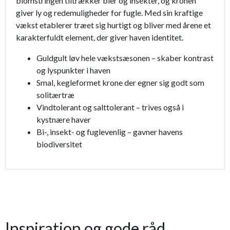
blomstringen tiltrækker bier og insekter, og kronen
giver ly og redemuligheder for fugle. Med sin kraftige
vækst etablerer træet sig hurtigt og bliver med årene et
karakterfuldt element, der giver haven identitet.
Guldgult løv hele vækstsæsonen – skaber kontrast
og lyspunkter i haven
Smal, kegleformet krone der egner sig godt som
solitærtræ
Vindtolerant og salttolerant – trives også i
kystnære haver
Bi-, insekt- og fuglevenlig – gavner havens
biodiversitet
Inspiration og gode råd