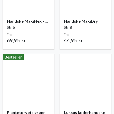
Handske MaxiFlex - Cut
Handske MaxiDry
Str 6
Str 8
Fra
Fra
69,95 kr.
44,95 kr.
Bestseller
Plantetorvets grønne vandingspose 75 liter
Luksus læderhandske