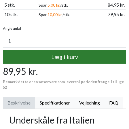
5 stk.
84,95 kr.
Spar
5,00 kr.
/stk.
10 stk.
79,95 kr.
Spar
10,00 kr.
/stk.
Angiv antal
Læg i kurv
89,95 kr.
Bemærk dette er en sæsonvare som leveres i perioden fra uge 1 til uge
52
Beskrivelse
Specifikationer
Vejledning
FAQ
Underskåle fra Italien