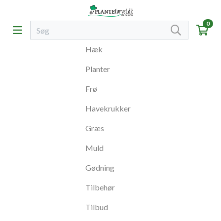
0
Hæk
Planter
Frø
Havekrukker
Græs
Muld
Gødning
Tilbehør
Tilbud