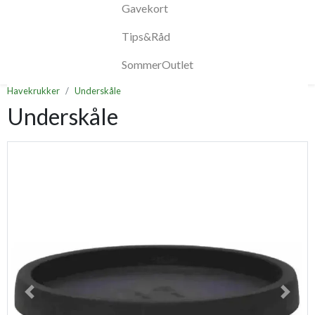
Gavekort
Tips&Råd
SommerOutlet
Havekrukker
Underskåle
Underskåle
Previous
Next