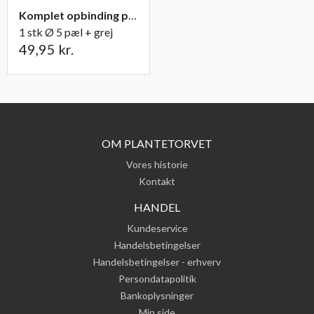
Komplet opbinding pæl + grej til træer
1 stk Ø 5 pæl + grej
49,95 kr.
OM PLANTETORVET
Vores historie
Kontakt
HANDEL
Kundeservice
Handelsbetingelser
Handelsbetingelser - erhverv
Persondatapolitik
Bankoplysninger
Min side