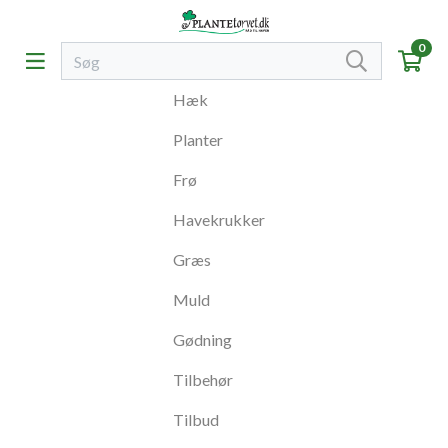
0
Hæk
Planter
Frø
Havekrukker
Græs
Muld
Gødning
Tilbehør
Tilbud