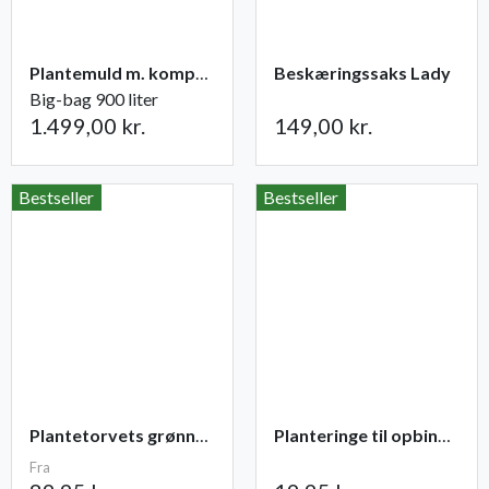
Plantemuld m. kompost fra Champost
Beskæringssaks Lady
Big-bag 900 liter
1.499,00 kr.
149,00 kr.
Bestseller
Bestseller
Plantetorvets grønne vandingspose 75 liter
Planteringe til opbinding 30 stk
Fra