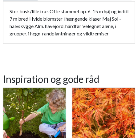
Stor busk/lille træ. Ofte stammet op. 6-15 m høj og indtil
7 m bred Hvide blomster i hængende klaser Maj Sol -
halvskygge Alm. havejord, hårdfør Velegnet alene, i
grupper, i hegn, randplantninger og vildtremiser
Inspiration og gode råd