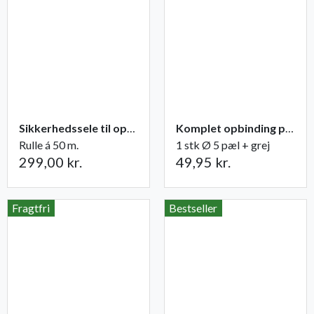
Sikkerhedssele til opbinding
Komplet opbinding pæl + grej til træer
Rulle á 50 m.
1 stk Ø 5 pæl + grej
299,00 kr.
49,95 kr.
Fragtfri
Bestseller