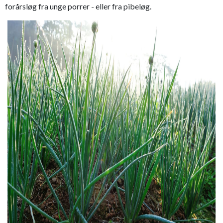
forårsløg fra unge porrer - eller fra pibeløg.