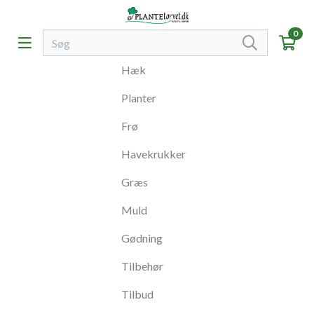
0
Hæk
Planter
Frø
Havekrukker
Græs
Muld
Gødning
Tilbehør
Tilbud