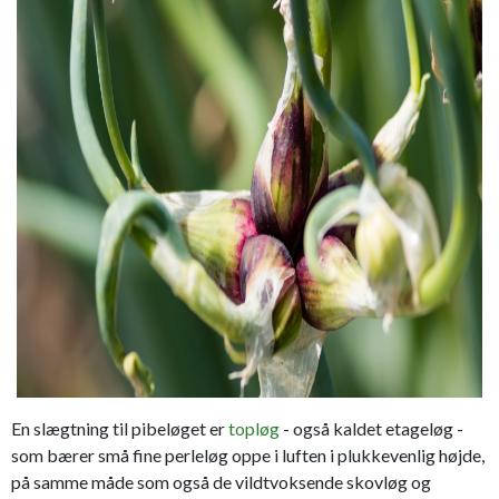
En slægtning til pibeløget er
topløg
- også kaldet etageløg -
som bærer små fine perleløg oppe i luften i plukkevenlig højde,
på samme måde som også de vildtvoksende skovløg og