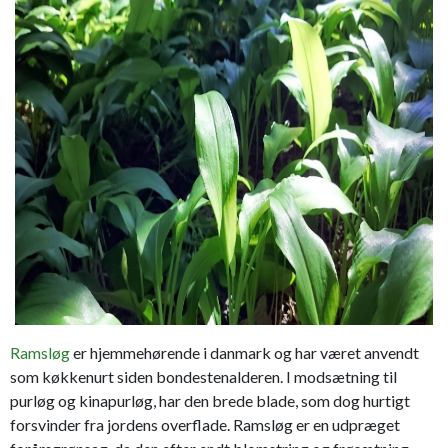
Ramsløg
er hjemmehørende i danmark og har været anvendt
som køkkenurt siden bondestenalderen. I modsætning til
purløg og kinapurløg, har den brede blade, som dog hurtigt
forsvinder fra jordens overflade. Ramsløg er en udpræget