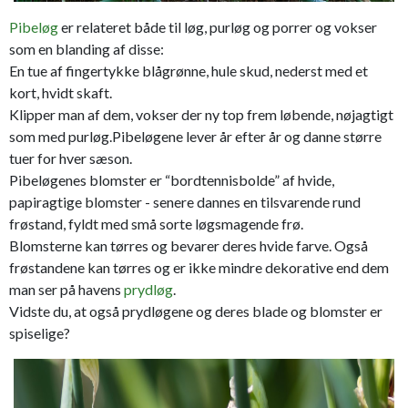
Pibeløg
er relateret både til løg, purløg og porrer og vokser
som en blanding af disse:
En tue af fingertykke blågrønne, hule skud, nederst med et
kort, hvidt skaft.
Klipper man af dem, vokser der ny top frem løbende, nøjagtigt
som med purløg.Pibeløgene lever år efter år og danne større
tuer for hver sæson.
Pibeløgenes blomster er “bordtennisbolde” af hvide,
papiragtige blomster - senere dannes en tilsvarende rund
frøstand, fyldt med små sorte løgsmagende frø.
Blomsterne kan tørres og bevarer deres hvide farve. Også
frøstandene kan tørres og er ikke mindre dekorative end dem
man ser på havens
prydløg
.
Vidste du, at også prydløgene og deres blade og blomster er
spiselige?