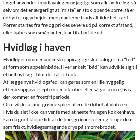
Løget anvendes i madlavningen nøjagtigt som alle andre løg, så
selv om det er ærgerligt at “miste” en stokløbende porre, så er
udbyttet og arbejdet med planterne trods alt ikke helt tabt.
Porrer startes fra frø og prikles senere ud på korrekt afstand,
eller købes som småplanter, klar til at prikle ud.
Hvidløg i haven
Hvidløget rummer under sin papiragtige skal talrige små “fed”
af form som appelsinbåde. Hver enkelt “båd” kan udvikle sig til
et helt nyt løg - blot det får tid nok.
At lægge nye hvidløgsfed, kan gøres som en lille hyggelig
efterårsopgave i september-oktober eller sågar senere, hvis
der kommer en frostfri periode.
Ofte vil du se fine, grønne spirer allerede i løbet af vinteren.
Hvis du slet ikke kan vente med at høste fra egen køkkenhave,
kan du godt klippe lidt af de fine, grønne spirer og bruge dem
som friskt, hvidløgssmagende drys på smørrebrødet.