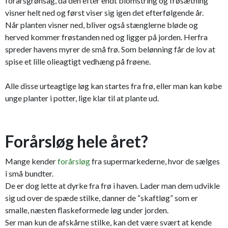
forårsgrønsag, da den efter endt blomstring og frøsætning
visner helt ned og først viser sig igen det efterfølgende år.
Når planten visner ned, bliver også stænglerne bløde og
herved kommer frøstanden ned og ligger på jorden. Herfra
spreder havens myrer de små frø. Som belønning får de lov at
spise et lille olieagtigt vedhæng på frøene.
Alle disse urteagtige løg kan startes fra frø, eller man kan købe
unge planter i potter, lige klar til at plante ud.
Forårsløg hele året?
Mange kender
forårsløg
fra supermarkederne, hvor de sælges
i små bundter.
De er dog lette at dyrke fra frø i haven. Lader man dem udvikle
sig ud over de spæde stilke, danner de “skaftløg” som er
smalle, næsten flaskeformede løg under jorden.
Ser man kun de afskårne stilke, kan det være svært at kende