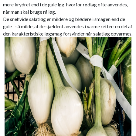
mere krydret end i de gule løg, hvorfor rødløg ofte anvendes,
når man skal bruge rå løg.
De snehvide salatløg er mildere og blødere i smagen end de
gule - så milde, at de sjældent anvendes i varme retter: en del af
den karakteristiske løgsmag forsvinder når salatløg opvarmes.