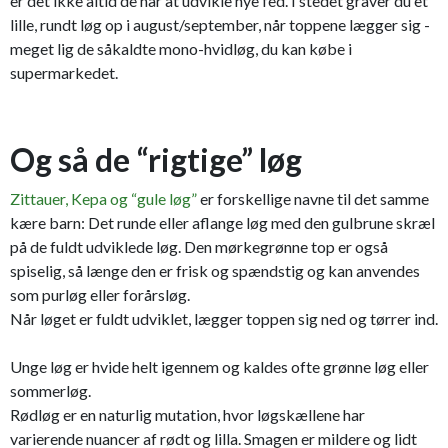
er det ikke altid de når at udvikle nye fed. I stedet graver du et
lille, rundt løg op i august/september, når toppene lægger sig -
meget lig de såkaldte mono-hvidløg, du kan købe i
supermarkedet.
Og så de “rigtige” løg
Zittauer, Kepa og “gule løg”
er forskellige navne til det samme
kære barn: Det runde eller aflange løg med den gulbrune skræl
på de fuldt udviklede løg. Den mørkegrønne top er også
spiselig, så længe den er frisk og spændstig og kan anvendes
som purløg eller forårsløg.
Når løget er fuldt udviklet, lægger toppen sig ned og tørrer ind.
Unge løg er hvide helt igennem og kaldes ofte grønne løg eller
sommerløg.
Rødløg er en naturlig mutation, hvor løgskællene har
varierende nuancer af rødt og lilla. Smagen er mildere og lidt