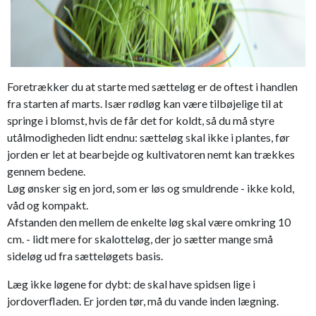
Foretrækker du at starte med sætteløg er de oftest i handlen
fra starten af marts. Især rødløg kan være tilbøjelige til at
springe i blomst, hvis de får det for koldt, så du må styre
utålmodigheden lidt endnu: sætteløg skal ikke i plantes, før
jorden er let at bearbejde og kultivatoren nemt kan trækkes
gennem bedene.
Løg ønsker sig en jord, som er løs og smuldrende - ikke kold,
våd og kompakt.
Afstanden den mellem de enkelte løg skal være omkring 10
cm. - lidt mere for skalotteløg, der jo sætter mange små
sideløg ud fra sætteløgets basis.
Læg ikke løgene for dybt: de skal have spidsen lige i
jordoverfladen. Er jorden tør, må du vande inden lægning.