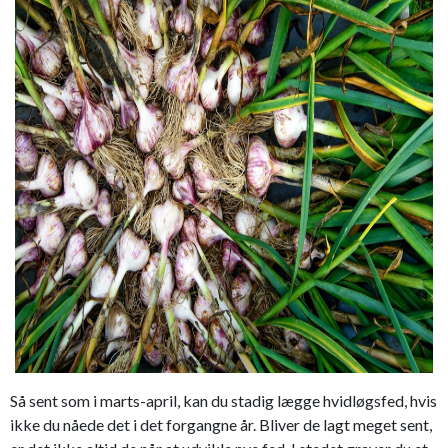
Så sent som i marts-april, kan du stadig lægge hvidløgsfed, hvis
ikke du nåede det i det forgangne år. Bliver de lagt meget sent,