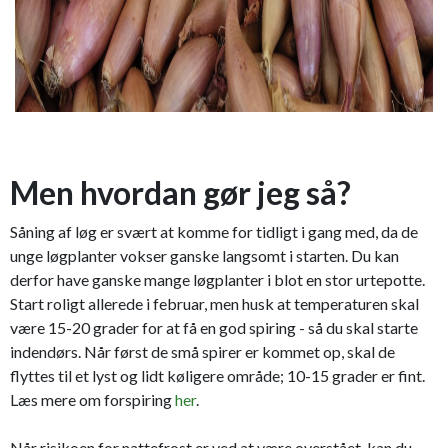
Men hvordan gør jeg så?
Såning af løg er svært at komme for tidligt i gang med, da de
unge løgplanter vokser ganske langsomt i starten. Du kan
derfor have ganske mange løgplanter i blot en stor urtepotte.
Start roligt allerede i februar, men husk at temperaturen skal
være 15-20 grader for at få en god spiring - så du skal starte
indendørs. Når først de små spirer er kommet op, skal de
flyttes til et lyst og lidt køligere område; 10-15 grader er fint.
Læs mere om forspiring
her
.
Når risikoen for nattefrost er ved at være overstået, kan du