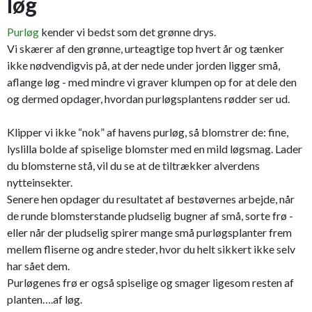
løg
Purløg
kender vi bedst som det grønne drys.
Vi skærer af den grønne, urteagtige top hvert år og tænker
ikke nødvendigvis på, at der nede under jorden ligger små,
aflange løg - med mindre vi graver klumpen op for at dele den
og dermed opdager, hvordan purløgsplantens rødder ser ud.
Klipper vi ikke “nok” af havens purløg, så blomstrer de: fine,
lyslilla bolde af spiselige blomster med en mild løgsmag. Lader
du blomsterne stå, vil du se at de tiltrækker alverdens
nytteinsekter.
Senere hen opdager du resultatet af bestøvernes arbejde, når
de runde blomsterstande pludselig bugner af små, sorte frø -
eller når der pludselig spirer mange små purløgsplanter frem
mellem fliserne og andre steder, hvor du helt sikkert ikke selv
har sået dem.
Purløgenes frø er også spiselige og smager ligesom resten af
planten….af løg.