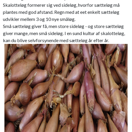
Skalotteløg formerer sig ved sideløg, hvorfor sætteløg må
plantes med god afstand. Regn med at eet enkelt sætteløg
udvikler mellem 3 og 10 nye småløg.
Små sætteløg giver få, men store sideløg - og store sætteløg
giver mange, men små sideløg. I en sund kultur af skalotteløg,
kan du blive selvforsynende med sætteløg år efter år.