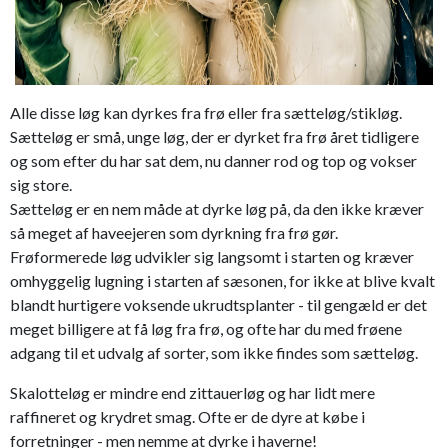
Alle disse løg kan dyrkes fra frø eller fra sætteløg/stikløg.
Sætteløg er små, unge løg, der er dyrket fra frø året tidligere
og som efter du har sat dem, nu danner rod og top og vokser
sig store.
Sætteløg er en nem måde at dyrke løg på, da den ikke kræver
så meget af haveejeren som dyrkning fra frø gør.
Frøformerede løg udvikler sig langsomt i starten og kræver
omhyggelig lugning i starten af sæsonen, for ikke at blive kvalt
blandt hurtigere voksende ukrudtsplanter - til gengæld er det
meget billigere at få løg fra frø, og ofte har du med frøene
adgang til et udvalg af sorter, som ikke findes som sætteløg.
Skalotteløg er mindre end zittauerløg og har lidt mere
raffineret og krydret smag. Ofte er de dyre at købe i
forretninger - men nemme at dyrke i haverne!