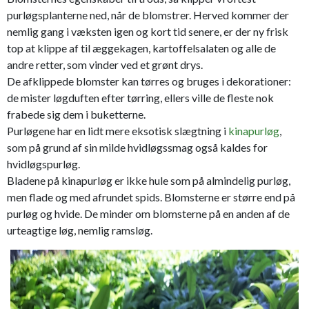
purløgsplanterne ned, når de blomstrer. Herved kommer der
nemlig gang i væksten igen og kort tid senere, er der ny frisk
top at klippe af til æggekagen, kartoffelsalaten og alle de
andre retter, som vinder ved et grønt drys.
De afklippede blomster kan tørres og bruges i dekorationer:
de mister løgduften efter tørring, ellers ville de fleste nok
frabede sig dem i buketterne.
Purløgene har en lidt mere eksotisk slægtning i
kinapurløg
,
som på grund af sin milde hvidløgssmag også kaldes for
hvidløgspurløg.
Bladene på kinapurløg er ikke hule som på almindelig purløg,
men flade og med afrundet spids. Blomsterne er større end på
purløg og hvide. De minder om blomsterne på en anden af de
urteagtige løg, nemlig ramsløg.