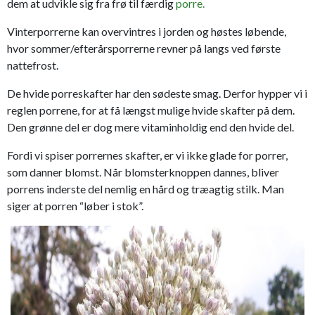
dem at udvikle sig fra frø til færdig
porre.
Vinterporrerne kan overvintres i jorden og høstes løbende,
hvor sommer/efterårsporrerne revner på langs ved første
nattefrost.
De hvide porreskafter har den sødeste smag. Derfor hypper vi i
reglen porrene, for at få længst mulige hvide skafter på dem.
Den grønne del er dog mere vitaminholdig end den hvide del.
Fordi vi spiser porrernes skafter, er vi ikke glade for porrer,
som danner blomst. Når blomsterknoppen dannes, bliver
porrens inderste del nemlig en hård og træagtig stilk. Man
siger at porren “løber i stok”.