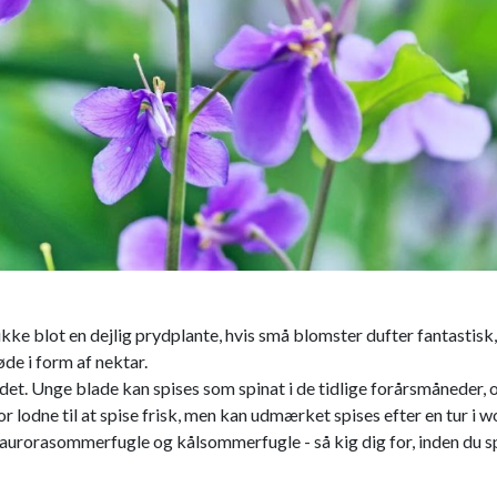
 ikke blot en dejlig prydplante, hvis små blomster dufter fantastis
de i form af nektar.
det. Unge blade kan spises som spinat i de tidlige forårsmåneder, 
or lodne til at spise frisk, men kan udmærket spises efter en tur i 
 aurorasommerfugle og kålsommerfugle - så kig dig for, inden du s