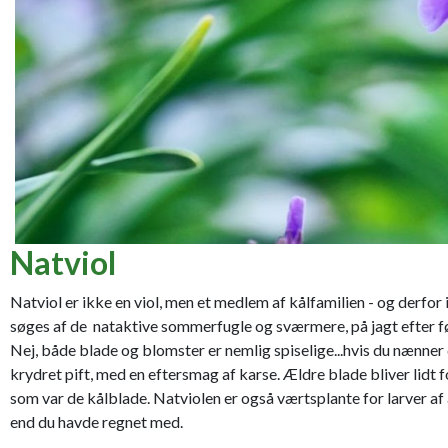
Natviol
Natviol er ikke en viol, men et medlem af kålfamilien - og derfor
søges af de nataktive sommerfugle og sværmere, på jagt efter fø
Nej, både blade og blomster er nemlig spiselige...hvis du nænner 
krydret pift, med en eftersmag af karse. Ældre blade bliver lidt f
som var de kålblade. Natviolen er også værtsplante for larver af
end du havde regnet med.