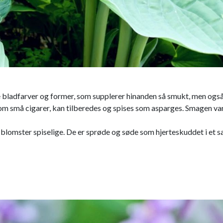
bladfarver og former, som supplerer hinanden så smukt, men også
små cigarer, kan tilberedes og spises som asparges. Smagen varierer
lomster spiselige. De er sprøde og søde som hjerteskuddet i et s