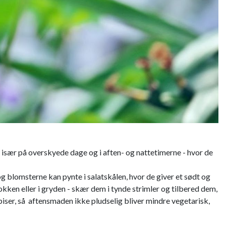
k, især på overskyede dage og i aften- og nattetimerne - hvor de
og blomsterne kan pynte i salatskålen, hvor de giver et sødt og
wokken eller i gryden - skær dem i tynde strimler og tilbered dem,
piser, så aftensmaden ikke pludselig bliver mindre vegetarisk,