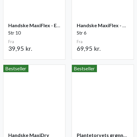
Handske MaxiFlex - Elite
Handske MaxiFlex - Cut
Str 10
Str 6
Fra
Fra
39,95 kr.
69,95 kr.
Bestseller
Bestseller
Handske MaxiDry
Plantetorvets grønne vandingspose 75 liter