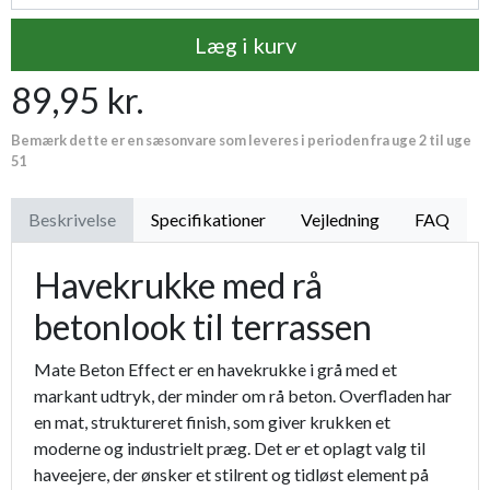
Læg i kurv
Luksus læderhandske
159,95 kr.
89,95 kr.
Premium læder handske Flutter
119,95 kr.
Bemærk dette er en sæsonvare som leveres i perioden fra uge 2 til uge
Proffesionel vandingspose 100 liter
149,95 kr.
51
Beskrivelse
Specifikationer
Vejledning
FAQ
Havekrukke med rå
betonlook til terrassen
Mate Beton Effect er en havekrukke i grå med et
markant udtryk, der minder om rå beton. Overfladen har
en mat, struktureret finish, som giver krukken et
moderne og industrielt præg. Det er et oplagt valg til
haveejere, der ønsker et stilrent og tidløst element på