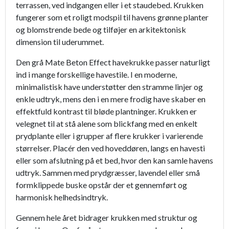
terrassen, ved indgangen eller i et staudebed. Krukken
fungerer som et roligt modspil til havens grønne planter
og blomstrende bede og tilføjer en arkitektonisk
dimension til uderummet.
Den grå Mate Beton Effect havekrukke passer naturligt
ind i mange forskellige havestile. I en moderne,
minimalistisk have understøtter den stramme linjer og
enkle udtryk, mens den i en mere frodig have skaber en
effektfuld kontrast til bløde plantninger. Krukken er
velegnet til at stå alene som blickfang med en enkelt
prydplante eller i grupper af flere krukker i varierende
størrelser. Placér den ved hoveddøren, langs en havesti
eller som afslutning på et bed, hvor den kan samle havens
udtryk. Sammen med prydgræsser, lavendel eller små
formklippede buske opstår der et gennemført og
harmonisk helheds­indtryk.
Gennem hele året bidrager krukken med struktur og