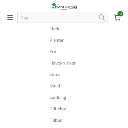
0
Hæk
Planter
Frø
Havekrukker
Græs
Muld
Gødning
Tilbehør
Tilbud