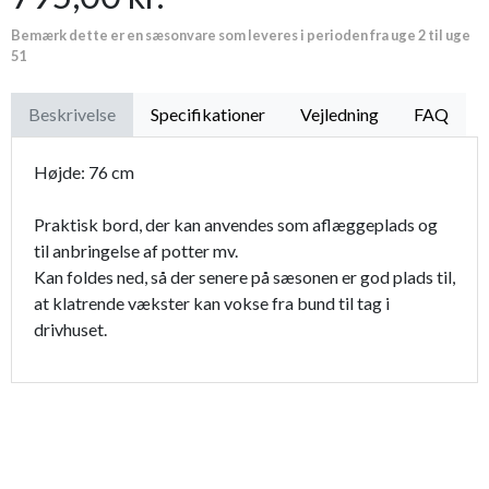
Bemærk dette er en sæsonvare som leveres i perioden fra uge 2 til uge
Proffesionel vandingspose 100 liter
149,95 kr.
51
Beskrivelse
Specifikationer
Vejledning
FAQ
Højde: 76 cm
Praktisk bord, der kan anvendes som aflæggeplads og
til anbringelse af potter mv.
Kan foldes ned, så der senere på sæsonen er god plads til,
at klatrende vækster kan vokse fra bund til tag i
drivhuset.