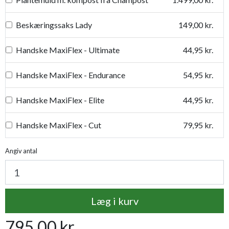
Beskæringssaks Lady
149,00 kr.
Handske MaxiFlex - Ultimate
44,95 kr.
Handske MaxiFlex - Endurance
54,95 kr.
Handske MaxiFlex - Elite
44,95 kr.
Handske MaxiFlex - Cut
79,95 kr.
Handske MaxiDry
54,95 kr.
Angiv antal
Plantetorvets grønne vandingspose 75 liter
109,95 kr.
Læg i kurv
Luksus læderhandske
159,95 kr.
795,00 kr.
Premium læder handske Flutter
119,95 kr.