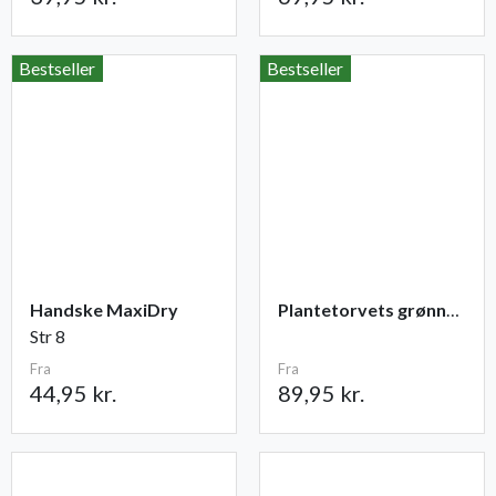
Bestseller
Bestseller
Handske MaxiDry
Plantetorvets grønne vandingspose 75 liter
Str 8
Fra
Fra
44,95 kr.
89,95 kr.