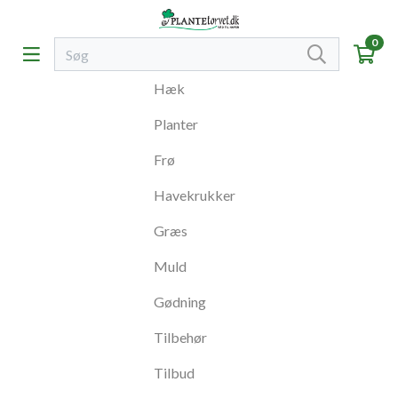
0
Hæk
Planter
Frø
Havekrukker
Græs
Muld
Gødning
Tilbehør
Tilbud