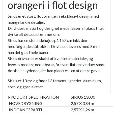
orangeri i flot design
Sirius er et stort, flot orangeri i eksklusivt design med
mange lækre detaljer.
Drivhuset er stort og designet med masser af plads til at
dyrke alt det, du drømmer om.
Sirius har en stor sidehøjde på 157 cm inkl. den
medfølgende stålsokkel. Drivhuset leveres med 3 mm
hærdet glas i hele baner.
Sirius drivhuset er skabt af kvalitetsmaterialer, og
leveres med tre nedløbsrør, fire ventilationsvinduer samt
dobbelt skydedør, der kan placeres i en af de tre gavle.
2
Sirius er 13 m
og finde i 3 farvemuligheder; aluminium,
sort- og grønlakeret.
PRODUKT SPECIFIKATION
SIRIUS 13000
HOVEDBYGNING
2,57 X 3,84 m
INDGANGSPARTI
2,57 X 1,26 m