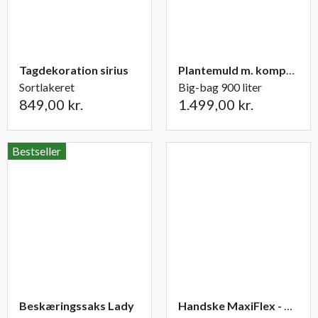
Tagdekoration sirius
Plantemuld m. kompost fra Champost
Sortlakeret
Big-bag 900 liter
849,00 kr.
1.499,00 kr.
Bestseller
Beskæringssaks Lady
Handske MaxiFlex - Ultimate