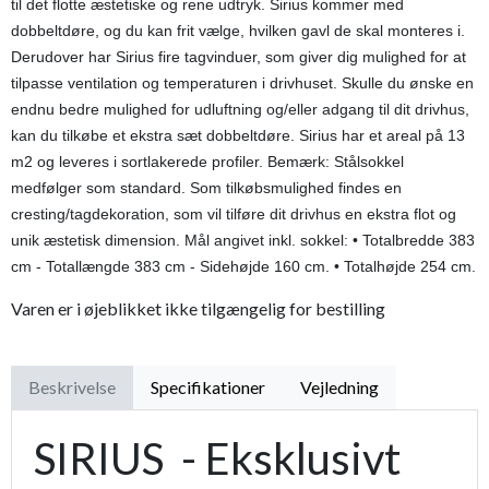
til det flotte æstetiske og rene udtryk. Sirius kommer med
dobbeltdøre, og du kan frit vælge, hvilken gavl de skal monteres i.
Derudover har Sirius fire tagvinduer, som giver dig mulighed for at
tilpasse ventilation og temperaturen i drivhuset. Skulle du ønske en
endnu bedre mulighed for udluftning og/eller adgang til dit drivhus,
kan du tilkøbe et ekstra sæt dobbeltdøre. Sirius har et areal på 13
m2 og leveres i sortlakerede profiler. Bemærk: Stålsokkel
medfølger som standard. Som tilkøbsmulighed findes en
cresting/tagdekoration, som vil tilføre dit drivhus en ekstra flot og
unik æstetisk dimension. Mål angivet inkl. sokkel: • Totalbredde 383
cm - Totallængde 383 cm - Sidehøjde 160 cm. • Totalhøjde 254 cm.
Varen er i øjeblikket ikke tilgængelig for bestilling
Beskrivelse
Specifikationer
Vejledning
SIRIUS - Eksklusivt