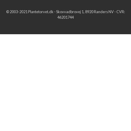
© 2003-2021 Plantetorvet.dk - Skovvadbrovej 1, 8920 Randers NV - CVR:
46201744