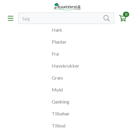
0
Hæk
Planter
Frø
Havekrukker
Græs
Muld
Gødning
Tilbehør
Tilbud