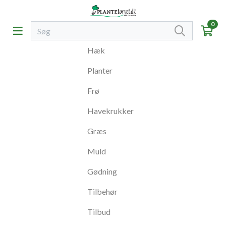
0
Hæk
Planter
Frø
Havekrukker
Græs
Muld
Gødning
Tilbehør
Tilbud