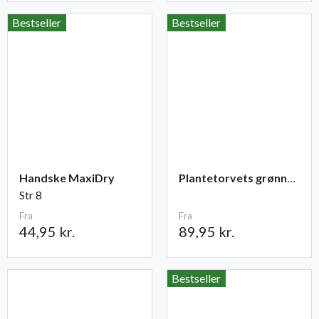
Bestseller
Bestseller
Handske MaxiDry
Plantetorvets grønne vandingspose 75 liter
Str 8
Fra
Fra
44,95 kr.
89,95 kr.
Bestseller