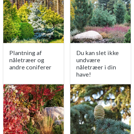
Plantning af
Du kan slet ikke
nåletræer og
undvære
andre coniferer
nåletræer i din
have!