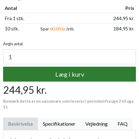
Antal
Pris
Fra 1 stk.
244,95 kr.
10 stk.
184,95 kr.
Spar
60,00 kr.
/stk.
Angiv antal
Læg i kurv
244,95 kr.
Bemærk dette er en sæsonvare som leveres i perioden fra uge 2 til uge
51
Beskrivelse
Specifikationer
Vejledning
FAQ