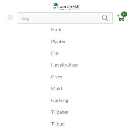
0
Hæk
Planter
Frø
Havekrukker
Græs
Muld
Gødning
Tilbehør
Tilbud