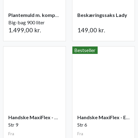
Plantemuld m. kompost fra Champost
Beskæringssaks Lady
Big-bag 900 liter
1.499,00 kr.
149,00 kr.
Bestseller
Handske MaxiFlex - Ultimate
Handske MaxiFlex - Endurance
Str 9
Str 6
Fra
Fra