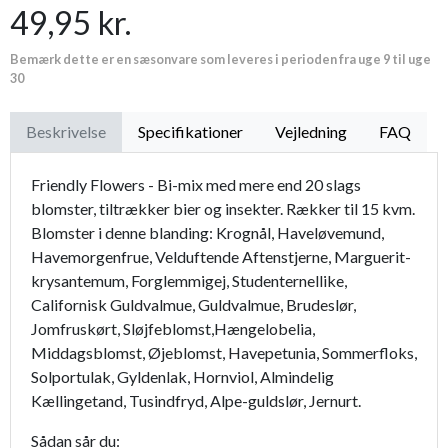
49,95 kr.
Premium læder handske Flutter
119,95 kr.
Bemærk dette er en sæsonvare som leveres i perioden fra uge 9 til uge
Proffesionel vandingspose 100 liter
149,95 kr.
30
Beskrivelse
Specifikationer
Vejledning
FAQ
Friendly Flowers - Bi-mix med mere end 20 slags
blomster, tiltrækker bier og insekter. Rækker til 15 kvm.
Blomster i denne blanding: Krognål, Haveløvemund,
Havemorgenfrue, Velduftende Aftenstjerne, Marguerit-
krysantemum, Forglemmigej, Studenternellike,
Californisk Guldvalmue, Guldvalmue, Brudeslør,
Jomfruskørt, Sløjfeblomst,Hængelobelia,
Middagsblomst, Øjeblomst, Havepetunia, Sommerfloks,
Solportulak, Gyldenlak, Hornviol, Almindelig
Kællingetand, Tusindfryd, Alpe-guldslør, Jernurt.
Sådan sår du: