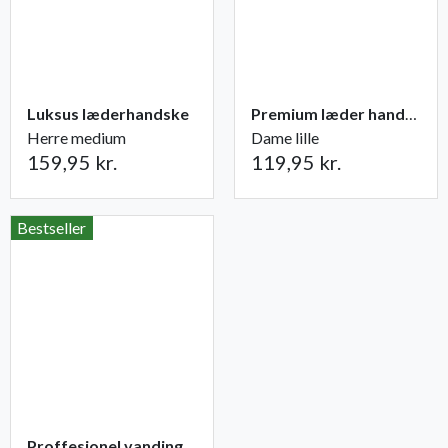
Luksus læderhandske
Premium læder handske Flutter
Herre medium
Dame lille
159,95 kr.
119,95 kr.
Bestseller
Proffesionel vandingspose 100 liter