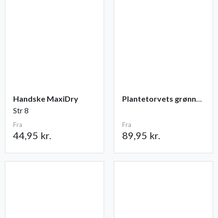
Handske MaxiDry
Plantetorvets grønne vandingspose 75 liter
Str 8
Fra
Fra
44,95 kr.
89,95 kr.