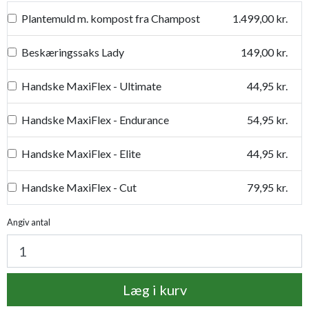
Plantemuld m. kompost fra Champost
1.499,00 kr.
Beskæringssaks Lady
149,00 kr.
Handske MaxiFlex - Ultimate
44,95 kr.
Handske MaxiFlex - Endurance
54,95 kr.
Handske MaxiFlex - Elite
44,95 kr.
Handske MaxiFlex - Cut
79,95 kr.
Handske MaxiDry
54,95 kr.
Angiv antal
Plantetorvets grønne vandingspose 75 liter
109,95 kr.
Læg i kurv
Luksus læderhandske
159,95 kr.