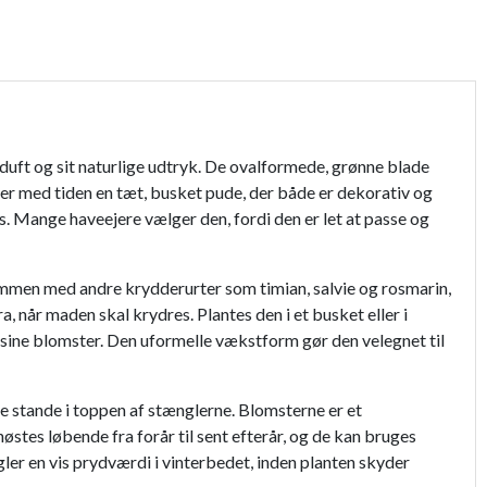
duft og sit naturlige udtryk. De ovalformede, grønne blade
ner med tiden en tæt, busket pude, der både er dekorativ og
es. Mange haveejere vælger den, fordi den er let at passe og
 sammen med andre krydderurter som timian, salvie og rosmarin,
, når maden skal krydres. Plantes den i et busket eller i
sine blomster. Den uformelle vækstform gør den velegnet til
 stande i toppen af stænglerne. Blomsterne er et
høstes løbende fra forår til sent efterår, og de kan bruges
gler en vis prydværdi i vinterbedet, inden planten skyder