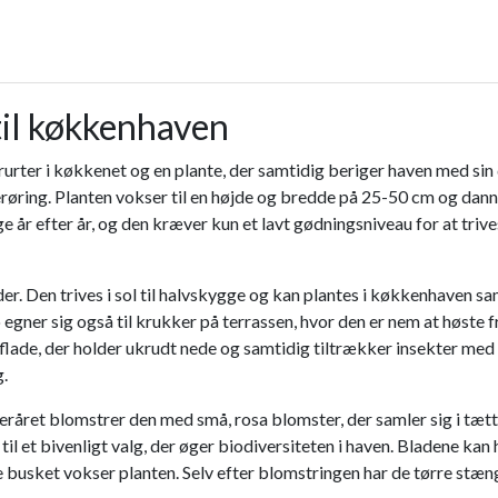
til køkkenhaven
rter i køkkenet og en plante, der samtidig beriger haven med sin 
 berøring. Planten vokser til en højde og bredde på 25-50 cm og dan
ge år efter år, og den kræver kun et lavt gødningsniveau for at triv
teder. Den trives i sol til halvskygge og kan plantes i køkkenhaven
gner sig også til krukker på terrassen, hvor den er nem at høste fra
lade, der holder ukrudt nede og samtidig tiltrækker insekter med 
g.
året blomstrer den med små, rosa blomster, der samler sig i tætte
til et bivenligt valg, der øger biodiversiteten i haven. Bladene kan 
ere busket vokser planten. Selv efter blomstringen har de tørre stæn