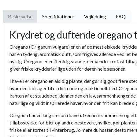
Beskrivelse
Specifikationer
Vejledning
FAQ
Krydret og duftende oregano 
Oregano (Origanum vulgare) er en af de mest elskede krydderu
har en tydelig, aromatisk duft, som frigives allerede ved let
nyttig. Oregano er en flerårig staude, der vender trofast tilba
giver friske krydderier lige uden for døren hele sæsonen.
I haven er oregano en alsidig plante, der gør sig godt flere s
hvor den bidrager til et duftende og funktionelt bed. Oregano e
kanten af et staudebed, danner den en lav, sammenhængende f
naturlige og vildt inspirerede haver, hvor den frit kan brede si
Oregano har en lang sæson i haven. Gennem sommeren og efter
tilløbsstykke for bier og andre bestøvere, hvilket gør planten 
friske eller tørres til vinterbrug. Jo mere du høster, desto m