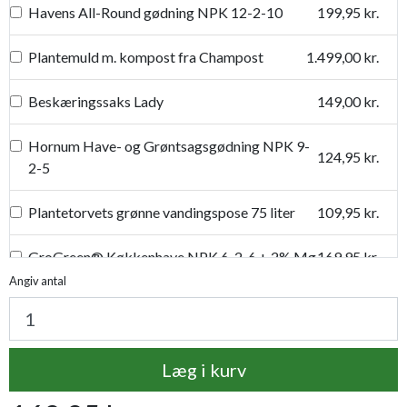
Havens All-Round gødning NPK 12-2-10
199,95 kr.
Plantemuld m. kompost fra Champost
1.499,00 kr.
Beskæringssaks Lady
149,00 kr.
Hornum Have- og Grøntsagsgødning NPK 9-
124,95 kr.
2-5
Plantetorvets grønne vandingspose 75 liter
109,95 kr.
GroGreen® Køkkenhave NPK 6-2-6 + 2% Mg
169,95 kr.
Angiv antal
Proffesionel vandingspose 100 liter
149,95 kr.
Læg i kurv