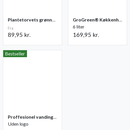
Plantetorvets grønne vandingspose 75 liter
GroGreen® Køkkenhave NPK 6-2-6 + 2% Mg
6 liter
Fra
89,95 kr.
169,95 kr.
Bestseller
Proffesionel vandingspose 100 liter
Uden logo