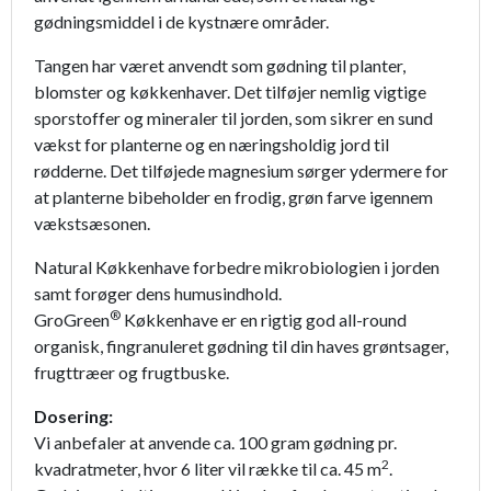
gødningsmiddel i de kystnære områder.
Tangen har været anvendt som gødning til planter,
blomster og køkkenhaver. Det tilføjer nemlig vigtige
sporstoffer og mineraler til jorden, som sikrer en sund
vækst for planterne og en næringsholdig jord til
rødderne. Det tilføjede magnesium sørger ydermere for
at planterne bibeholder en frodig, grøn farve igennem
vækstsæsonen.
Natural Køkkenhave forbedre mikrobiologien i jorden
samt forøger dens humusindhold.
®
GroGreen
Køkkenhave er en rigtig god all-round
organisk, fingranuleret gødning til din haves grøntsager,
frugttræer og frugtbuske.
Dosering:
Vi anbefaler at anvende ca. 100 gram gødning pr.
2
kvadratmeter, hvor 6 liter vil række til ca. 45 m
.