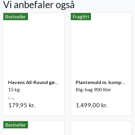
Vi anbefaler også
Bestseller
Fragtfri
Havens All-Round gødning NPK 12-2-10
Plantemuld m. kompost fra Champost
15 kg
Big-bag 900 liter
Fra
179,95 kr.
1.499,00 kr.
Bestseller