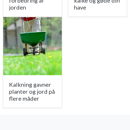
forbedring af
kalke og gøde din
jorden
have
Kalkning gavner
planter og jord på
flere måder