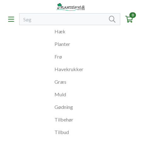
0
Hæk
Planter
Frø
Havekrukker
Græs
Muld
Gødning
Tilbehør
Tilbud