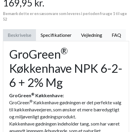
169,95 kr.
Bemærk dette er en sæsonvare som leveres i perioden fra uge 1 til uge
52
Beskrivelse
Specifikationer
Vejledning
FAQ
®
GroGreen
Køkkenhave NPK 6-2-
6 + 2% Mg
®
GroGreen
Køkkenhave:
®
GroGreen
Køkkenhave gødningen er det perfekte valg
til køkkenhaveejeren, som ønsker et mere bæredygtigt
og miljøvenligt gødningsprodukt.
Køkkenhave gødningen indeholder tang, som har været
anvendt igennem århundrede, som et naturligt