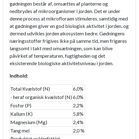
gødningen består af, omsættes af planterne og
nedbrydes af mikroorganismer i jorden. Det er under
denne process at mikrofloraen stimuleres, samtidig med
at gødningen giver en god biologisk aktivitet i jorden, og
dermed udvikles jorden økosystem bedre. Gødningens
næringsstoffer frigives ikke på samme tid, men frigøres
langsomt i takt med omsætningen, som kan blive
påvirket af temperaturen, fugtigheden og det
eksisterende biologiske aktivitetsniveau i jorden.
Indhold:
Total Kvælstof (N)
6,0%
- heraf organisk kvælstof (N)
6,0%
Fosfor (P)
2,2%
Kalium (K)
5,8%
Magnesium (Mg)
2,4%
Tang mel
2,0 %
Produktet er klorfattigt.