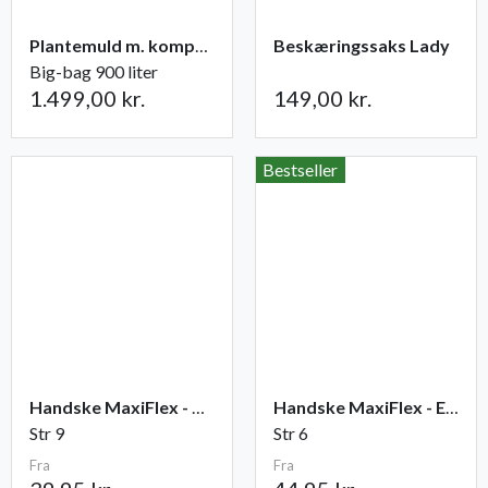
Plantemuld m. kompost fra Champost
Beskæringssaks Lady
Big-bag 900 liter
1.499,00 kr.
149,00 kr.
Bestseller
Handske MaxiFlex - Ultimate
Handske MaxiFlex - Endurance
Str 9
Str 6
Fra
Fra