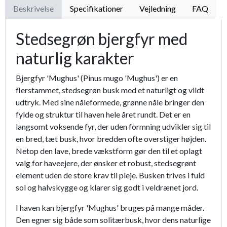
Beskrivelse
Specifikationer
Vejledning
FAQ
Stedsegrøn bjergfyr med
naturlig karakter
Bjergfyr 'Mughus' (Pinus mugo 'Mughus') er en
flerstammet, stedsegrøn busk med et naturligt og vildt
udtryk. Med sine nåleformede, grønne nåle bringer den
fylde og struktur til haven hele året rundt. Det er en
langsomt voksende fyr, der uden formning udvikler sig til
en bred, tæt busk, hvor bredden ofte overstiger højden.
Netop den lave, brede vækstform gør den til et oplagt
valg for haveejere, der ønsker et robust, stedsegrønt
element uden de store krav til pleje. Busken trives i fuld
sol og halvskygge og klarer sig godt i veldrænet jord.
I haven kan bjergfyr 'Mughus' bruges på mange måder.
Den egner sig både som solitærbusk, hvor dens naturlige