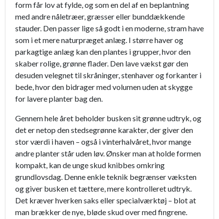
form får lov at fylde, og som en del af en beplantning
med andre nåletræer, græsser eller bunddækkende
stauder. Den passer lige så godt i en moderne, stram have
som i et mere naturpræget anlæg. I større haver og
parkagtige anlæg kan den plantes i grupper, hvor den
skaber rolige, grønne flader. Den lave vækst gør den
desuden velegnet til skråninger, stenhaver og forkanter i
bede, hvor den bidrager med volumen uden at skygge
for lavere planter bag den.
Gennem hele året beholder busken sit grønne udtryk, og
det er netop den stedsegrønne karakter, der giver den
stor værdi i haven – også i vinterhalvåret, hvor mange
andre planter står uden løv. Ønsker man at holde formen
kompakt, kan de unge skud knibbes omkring
grundlovsdag. Denne enkle teknik begrænser væksten
og giver busken et tættere, mere kontrolleret udtryk.
Det kræver hverken saks eller specialværktøj – blot at
man brækker de nye, bløde skud over med fingrene.