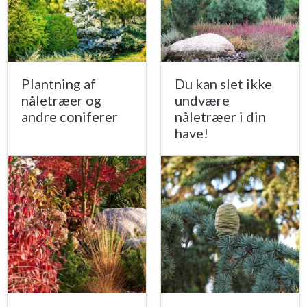
Plantning af
Du kan slet ikke
nåletræer og
undvære
andre coniferer
nåletræer i din
have!