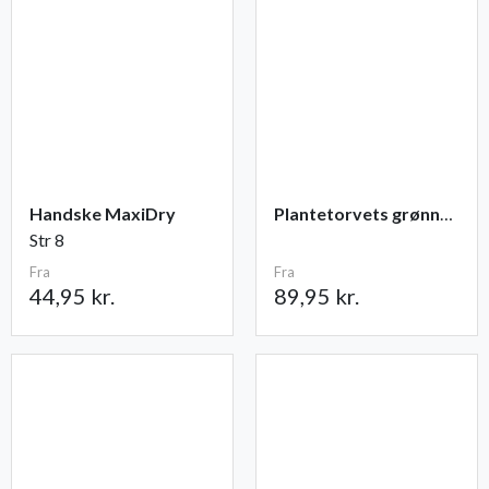
Handske MaxiDry
Plantetorvets grønne vandingspose 75 liter
Str 8
Fra
Fra
44,95 kr.
89,95 kr.