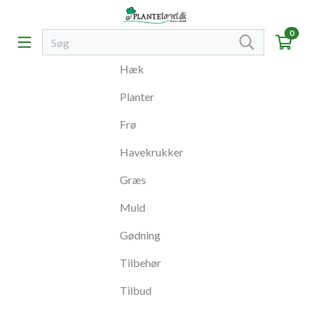
0
Hæk
Planter
Frø
Havekrukker
Græs
Muld
Gødning
Tilbehør
Tilbud