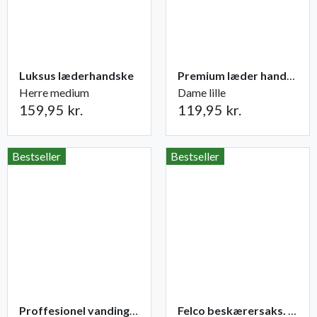
Luksus læderhandske
Premium læder handske Flutter
Herre medium
Dame lille
159,95 kr.
119,95 kr.
Bestseller
Bestseller
Proffesionel vandingspose 100 liter
Felco beskærersaks. nr. 2