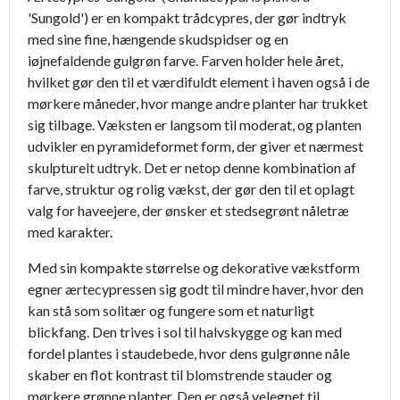
'Sungold') er en kompakt trådcypres, der gør indtryk
med sine fine, hængende skudspidser og en
iøjnefaldende gulgrøn farve. Farven holder hele året,
hvilket gør den til et værdifuldt element i haven også i de
mørkere måneder, hvor mange andre planter har trukket
sig tilbage. Væksten er langsom til moderat, og planten
udvikler en pyramideformet form, der giver et nærmest
skulpturelt udtryk. Det er netop denne kombination af
farve, struktur og rolig vækst, der gør den til et oplagt
valg for haveejere, der ønsker et stedsegrønt nåletræ
med karakter.
Med sin kompakte størrelse og dekorative vækstform
egner ærtecypressen sig godt til mindre haver, hvor den
kan stå som solitær og fungere som et naturligt
blickfang. Den trives i sol til halvskygge og kan med
fordel plantes i staudebede, hvor dens gulgrønne nåle
skaber en flot kontrast til blomstrende stauder og
mørkere grønne planter. Den er også velegnet til