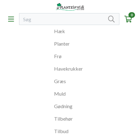
0
Hæk
Planter
Frø
Havekrukker
Græs
Muld
Gødning
Tilbehør
Tilbud