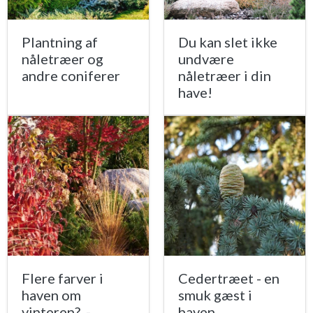
Plantning af
Du kan slet ikke
nåletræer og
undvære
andre coniferer
nåletræer i din
have!
Flere farver i
Cedertræet - en
haven om
smuk gæst i
vinteren? -
haven