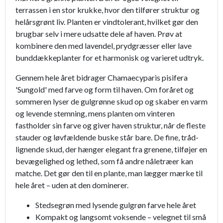
terrassen i en stor krukke, hvor den tilfører struktur og
helårsgrønt liv. Planten er vindtolerant, hvilket gør den
brugbar selv i mere udsatte dele af haven. Prøv at
kombinere den med lavendel, prydgræsser eller lave
bunddækkeplanter for et harmonisk og varieret udtryk.
Gennem hele året bidrager Chamaecyparis pisifera
'Sungold' med farve og form til haven. Om foråret og
sommeren lyser de gulgrønne skud op og skaber en varm
og levende stemning, mens planten om vinteren
fastholder sin farve og giver haven struktur, når de fleste
stauder og løvfældende buske står bare. De fine, tråd-
lignende skud, der hænger elegant fra grenene, tilføjer en
bevægelighed og lethed, som få andre nåletræer kan
matche. Det gør den til en plante, man lægger mærke til
hele året – uden at den dominerer.
Stedsegrøn med lysende gulgrøn farve hele året
Kompakt og langsomt voksende – velegnet til små