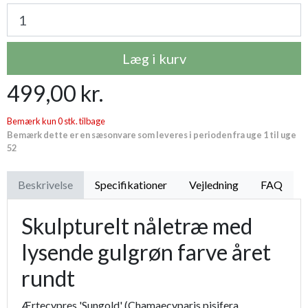
Læg i kurv
499,00 kr.
Bemærk kun 0 stk. tilbage
Bemærk dette er en sæsonvare som leveres i perioden fra uge 1 til uge
52
Beskrivelse
Specifikationer
Vejledning
FAQ
Skulpturelt nåletræ med
lysende gulgrøn farve året
rundt
Ærtecypres 'Sungold' (Chamaecyparis pisifera