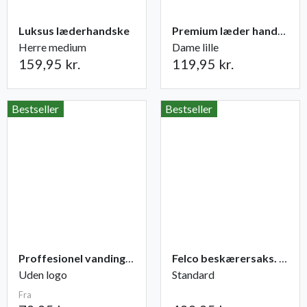
Luksus læderhandske
Premium læder handske Flutter
Herre medium
Dame lille
159,95 kr.
119,95 kr.
Bestseller
Bestseller
Proffesionel vandingspose 100 liter
Felco beskærersaks. nr. 2
Uden logo
Standard
Fra