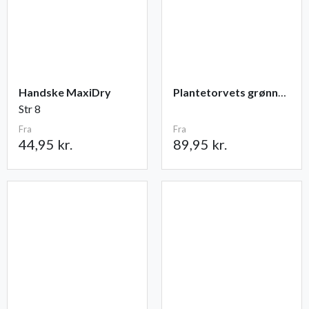
Handske MaxiDry
Plantetorvets grønne vandingspose 75 liter
Str 8
Fra
Fra
44,95 kr.
89,95 kr.