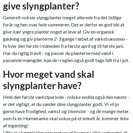
give slyngplanter?
Generelt vokser slyngplanter meget allerede fra det tidlige
forår og hen over hele sommeren. Det er derfor en god idé at
give især yngre planter noget at leve af. Giv en organisk
gødning og giv planterne 2-3 gange i løbet af vækstsæsonen -
fx hver den første i måneden fra første april og til første juni.
Har du rigtig travlt - og passer du planterne med vand i
passende mængder, kan de i reglen også godt tage lidt fra i juli.
Hvor meget vand skal
slyngplanter have?
Hele den første vækstperiode - måske endda også den næste -
er det vigtigt, at du vander dine slyngplanter godt. Vi vil jo
gerne have frodighed, vækst og blomster - og de mange meter,
som fx en Humleranke skal vokse på et enkelt år, kommer ikke
af ingenting!
Ofte er slyngplanter placeret op af husmure eller ved roden af