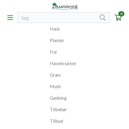
0
Hæk
Planter
Frø
Havekrukker
Græs
Muld
Gødning
Tilbehør
Tilbud