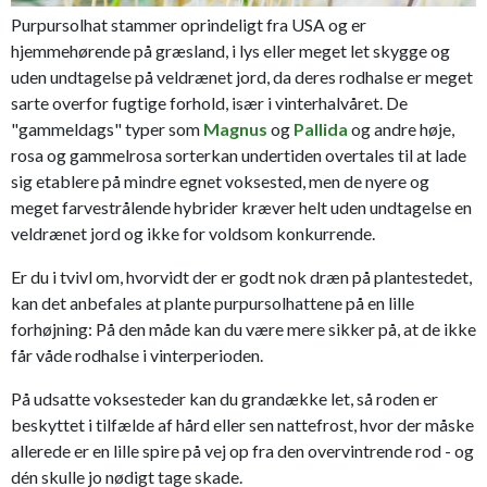
Purpursolhat stammer oprindeligt fra USA og er
hjemmehørende på græsland, i lys eller meget let skygge og
uden undtagelse på veldrænet jord, da deres rodhalse er meget
sarte overfor fugtige forhold, især i vinterhalvåret. De
"gammeldags" typer som
Magnus
og
Pallida
og andre høje,
rosa og gammelrosa sorterkan undertiden overtales til at lade
sig etablere på mindre egnet voksested, men de nyere og
meget farvestrålende hybrider kræver helt uden undtagelse en
veldrænet jord og ikke for voldsom konkurrende.
Er du i tvivl om, hvorvidt der er godt nok dræn på plantestedet,
kan det anbefales at plante purpursolhattene på en lille
forhøjning: På den måde kan du være mere sikker på, at de ikke
får våde rodhalse i vinterperioden.
På udsatte voksesteder kan du grandække let, så roden er
beskyttet i tilfælde af hård eller sen nattefrost, hvor der måske
allerede er en lille spire på vej op fra den overvintrende rod - og
dén skulle jo nødigt tage skade.