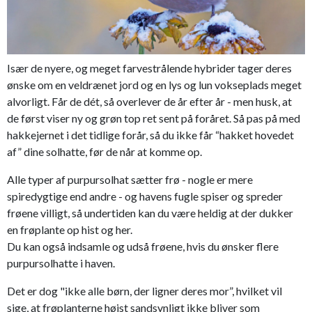
Især de nyere, og meget farvestrålende hybrider tager deres
ønske om en veldrænet jord og en lys og lun vokseplads meget
alvorligt. Får de dét, så overlever de år efter år - men husk, at
de først viser ny og grøn top ret sent på foråret. Så pas på med
hakkejernet i det tidlige forår, så du ikke får “hakket hovedet
af” dine solhatte, før de når at komme op.
Alle typer af purpursolhat sætter frø - nogle er mere
spiredygtige end andre - og havens fugle spiser og spreder
frøene villigt, så undertiden kan du være heldig at der dukker
en frøplante op hist og her.
Du kan også indsamle og udså frøene, hvis du ønsker flere
purpursolhatte i haven.
Det er dog "ikke alle børn, der ligner deres mor”, hvilket vil
sige, at frøplanterne højst sandsynligt ikke bliver som