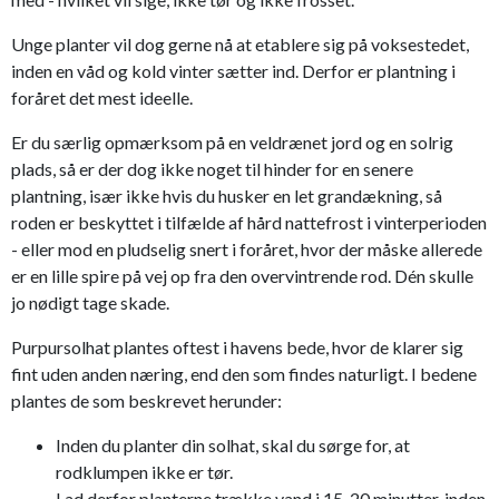
Unge planter vil dog gerne nå at etablere sig på voksestedet,
inden en våd og kold vinter sætter ind. Derfor er plantning i
foråret det mest ideelle.
Er du særlig opmærksom på en veldrænet jord og en solrig
plads, så er der dog ikke noget til hinder for en senere
plantning, især ikke hvis du husker en let grandækning, så
roden er beskyttet i tilfælde af hård nattefrost i vinterperioden
- eller mod en pludselig snert i foråret, hvor der måske allerede
er en lille spire på vej op fra den overvintrende rod. Dén skulle
jo nødigt tage skade.
Purpursolhat plantes oftest i havens bede, hvor de klarer sig
fint uden anden næring, end den som findes naturligt. I bedene
plantes de som beskrevet herunder:
Inden du planter din solhat, skal du sørge for, at
rodklumpen ikke er tør.
Lad derfor planterne trække vand i 15-20 minutter, inden