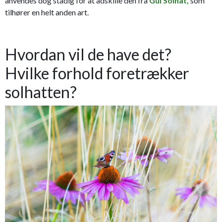
anvendes dog stadig for at adskille den fra
Gul Solhat,
som
tilhører en helt anden art.
Hvordan vil de have det?
Hvilke forhold foretrækker
solhatten?