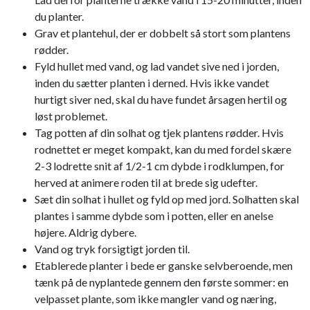
du planter.
Grav et plantehul, der er dobbelt så stort som plantens
rødder.
Fyld hullet med vand, og lad vandet sive ned i jorden,
inden du sætter planten i derned. Hvis ikke vandet
hurtigt siver ned, skal du have fundet årsagen hertil og
løst problemet.
Tag potten af din solhat og tjek plantens rødder. Hvis
rodnettet er meget kompakt, kan du med fordel skære
2-3 lodrette snit af 1/2-1 cm dybde i rodklumpen, for
herved at animere roden til at brede sig udefter.
Sæt din solhat i hullet og fyld op med jord. Solhatten skal
plantes i samme dybde som i potten, eller en anelse
højere. Aldrig dybere.
Vand og tryk forsigtigt jorden til.
Etablerede planter i bede er ganske selvberoende, men
tænk på de nyplantede gennem den første sommer: en
velpasset plante, som ikke mangler vand og næring,