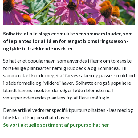
Solhatte af alle slags er smukke sensommerstauder, som
ofte plantes for at få en forlænget blomstringssæson -
og føde til trækkende insekter.
Solhat er et populærnavn, som anvendes i flæng om to ganske
forskellige plantearter, nemlig Rudbeckia og Echinacea. Til
sammen dækker de meget af farveskalaen og passer smukt ind
i både formelle og "vildere" haver. Solhatte er også populære
blandt havens insekter, der søger føde i blomsterne. I
vinterperioden ædes plantens frø af flere småfugle.
Denne artikel vedrører specifikt purpursolhatten - læs med og
bliv klar til Purpursolhat i haven.
Se vort aktuelle sortiment af purpursolhat her