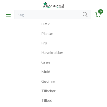
0
Hæk
Planter
Frø
Havekrukker
Græs
Muld
Gødning
Tilbehør
Tilbud