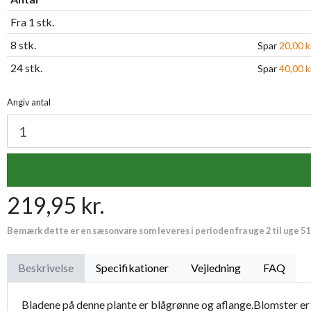
Fra 1 stk.
8 stk.
Spar
20,00 k
24 stk.
Spar
40,00 k
Angiv antal
219,95 kr.
Bemærk dette er en sæsonvare som leveres i perioden fra uge 2 til uge 51
Beskrivelse
Specifikationer
Vejledning
FAQ
Bladene på denne plante er blågrønne og aflange.Blomster er 