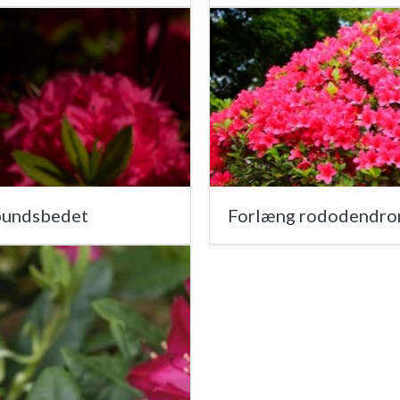
rbundsbedet
Forlæng rododendron