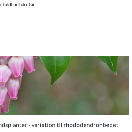
 fuldt ud hårdfør.
splanter - variation til rhododendronbedet