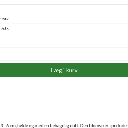
r.
/stk.
r.
/stk.
Læg i kurv
3 - 6 cm, hvide og med en behagelig duft. Den blomstrer i periode