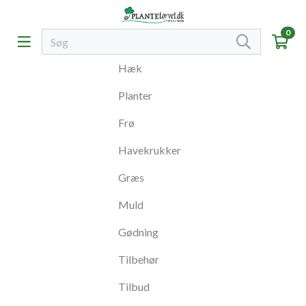
0
Hæk
Planter
Frø
Havekrukker
Græs
Muld
Gødning
Tilbehør
Tilbud