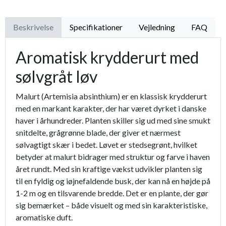
Beskrivelse
Specifikationer
Vejledning
FAQ
Aromatisk krydderurt med
sølvgråt løv
Malurt (Artemisia absinthium) er en klassisk krydderurt
med en markant karakter, der har været dyrket i danske
haver i århundreder. Planten skiller sig ud med sine smukt
snitdelte, grågrønne blade, der giver et nærmest
sølvagtigt skær i bedet. Løvet er stedsegrønt, hvilket
betyder at malurt bidrager med struktur og farve i haven
året rundt. Med sin kraftige vækst udvikler planten sig
til en fyldig og iøjnefaldende busk, der kan nå en højde på
1-2 m og en tilsvarende bredde. Det er en plante, der gør
sig bemærket – både visuelt og med sin karakteristiske,
aromatiske duft.