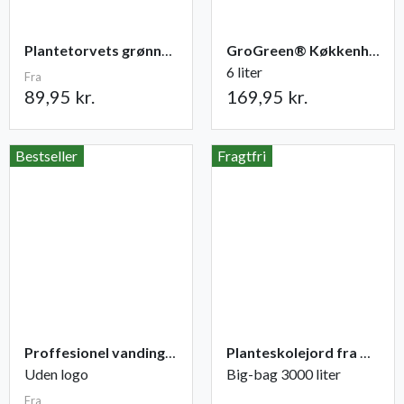
Plantetorvets grønne vandingspose 75 liter
GroGreen® Køkkenhave NPK 6-2-6 + 2% Mg
6 liter
Fra
89,95 kr.
169,95 kr.
Bestseller
Fragtfri
Proffesionel vandingspose 100 liter
Planteskolejord fra Champost
Uden logo
Big-bag 3000 liter
Fra