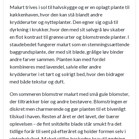
Malurt trives i sol til halvskygge og er en oplagt plante til
køkkenhaven, hvor den kan stå blandt andre
krydderurter og nytteplanter. Den egner sig også til
dyrkning i krukker, hvor den med sit sølvgrå løv skaber
en flot kontrast til grønne urter og blomstrende planter. I
staudebedet fungerer malurt som en stemningssættende
baggrundsplante, der med sit bløde, grålige løv binder
andre farver sammen. Planten kan med fordel
kombineres med lavendel, salvie eller andre
krydderurter i et tørt og solrigt bed, hvor den bidrager
med både tekstur og duft.
Om sommeren blomstrer malurt med små gule blomster,
der tiltrækker bier og andre bestøvere. Blomstringen er
diskret men charmerende og gør planten til et bivenligt
tilskud i haven. Resten af året er det løvet, der bærer
oplevelsen – de fint snitdelte blade står smukt fra det
tidlige forår til sent på efteråret og holder formen selv i
vinterhalvåret. Malurt stiller beskedne krav til gødning