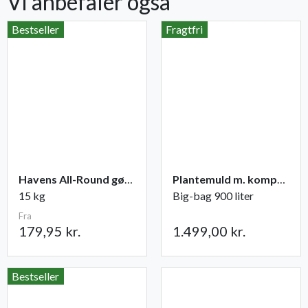
Vi anbefaler også
Bestseller
Fragtfri
Havens All-Round gødning NPK 12-2-10
Plantemuld m. kompost fra Champost
15 kg
Big-bag 900 liter
Fra
179,95 kr.
1.499,00 kr.
Bestseller