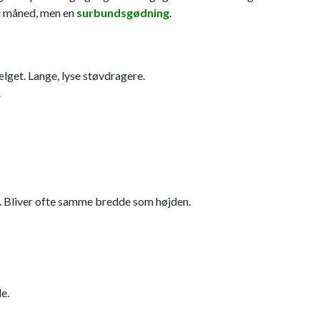
ni måned, men en
surbundsgødning
.
ælget. Lange, lyse støvdragere.
.
. Bliver ofte samme bredde som højden.
e.