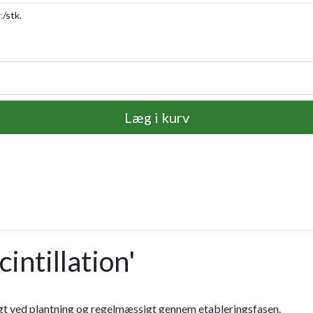
.
/stk.
Læg i kurv
intillation'
gt ved plantning og regelmæssigt gennem etableringsfasen.