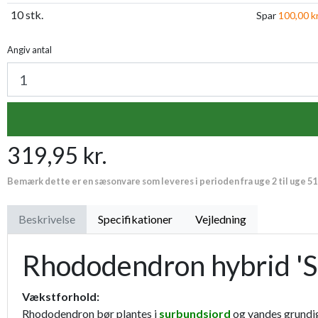
10 stk.
Spar
100,00 kr
Angiv antal
319,95 kr.
Bemærk dette er en sæsonvare som leveres i perioden fra uge 2 til uge 51
Beskrivelse
Specifikationer
Vejledning
Rhododendron hybrid 'Sc
Vækstforhold:
Rhododendron bør plantes i
surbundsjord
og vandes grundi