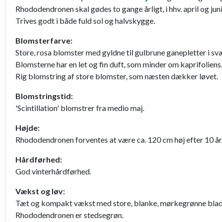
Rhododendronen skal gødes to gange årligt, i hhv. april og ju
Trives godt i både fuld sol og halvskygge.
Blomsterfarve:
Store, rosa blomster med gyldne til gulbrune ganepletter i sv
Blomsterne har en let og fin duft, som minder om kaprifoliens
Rig blomstring af store blomster, som næsten dækker løvet.
Blomstringstid:
'Scintillation' blomstrer fra medio maj.
Højde:
Rhododendronen forventes at være ca. 120 cm høj efter 10 år
Hårdførhed:
God vinterhårdførhed.
Vækst og løv:
Tæt og kompakt vækst med store, blanke, mørkegrønne blad
Rhododendronen er stedsegrøn.