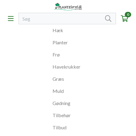
0
Hæk
Planter
Frø
Havekrukker
Græs
Muld
Gødning
Tilbehør
Tilbud