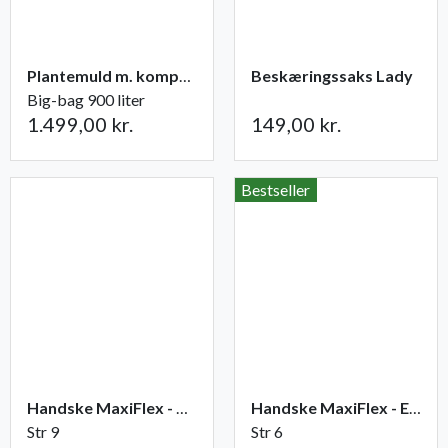
Plantemuld m. kompost fra Champost
Beskæringssaks Lady
Big-bag 900 liter
1.499,00 kr.
149,00 kr.
Bestseller
Handske MaxiFlex - Ultimate
Handske MaxiFlex - Endurance
Str 9
Str 6