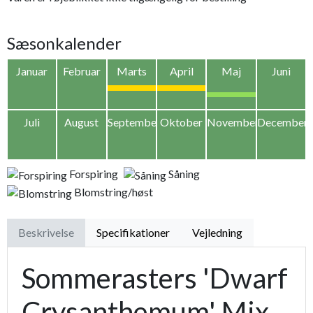
Sæsonkalender
Januar
Februar
Marts
April
Maj
Juni
Juli
August
September
Oktober
November
December
Forspiring
Såning
Blomstring/høst
Beskrivelse
Specifikationer
Vejledning
Sommerasters 'Dwarf
Crysanthemum' Mix