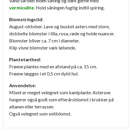
Vand sårillen inden såning og dæk gerne med
vermiculite
. Hold såningen fugtig indtil spiring.
Blomstringstid:
August-oktober. Lave og busket asters med store,
dobbelte blomster i lilla, rosa, røde og hvide nuancer.
Blomster bliver ca. 7 cm i diameter.
Klip visne blomster væk løbende.
Plantetæthed:
Frøene plantes med en afstand på ca. 15 cm.
Frøene lægges i et 0,5 cm dybt hul.
Anvendelse:
Mixet er meget velegnet som kantplante. Astersne
fungerer også godt som efterårsblomst i krukker på
altanen eller terrassen.
Også velegnet som snitblomst.