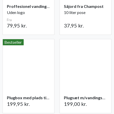
Proffesionel vandingspose 100 liter
Såjord fra Champost
Uden logo
10 liter pose
Fra
79,95 kr.
37,95 kr.
Bestseller
Plugbox med plads til 49 planter
Plugsæt m/vandingsmåtte 84 celler
199,95 kr.
199,00 kr.