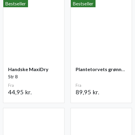
Bestseller
Bestseller
Handske MaxiDry
Plantetorvets grønne vandingspose 75 liter
Str 8
Fra
Fra
44,95 kr.
89,95 kr.