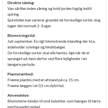
Direkte såning:
Van sårillen inden såning og hold jorden fugtig indtil
spiring.
Spiretiden kan varierer grundet de forskellige sorter, dog
tager det normalt 2-3 uger.
Blomstringstid:
Juli-september. En rigt blomstrende blanding der bl.a.
indeholder solvinge og hindebæger.
De forskellige sorter skal alle høstes, lige når de er
sprunget ud; høst derfor ved flere lejligheder i en
længere periode.
Plantetæthed:
Frøene plantes med en afstand på ca. 15 cm.
Frøene lægges i et 0,5 cm dybt hul.
Anvendelse:
Blomsterne bindes til små buketter, som hænges til tørre
med hovedet nedad.