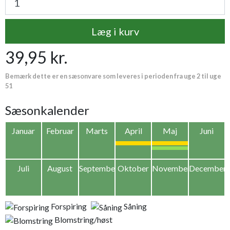
Læg i kurv
39,95 kr.
Bemærk dette er en sæsonvare som leveres i perioden fra uge 2 til uge
51
Sæsonkalender
Januar
Februar
Marts
April
Maj
Juni
Juli
August
September
Oktober
November
December
Forspiring
Såning
Blomstring/høst