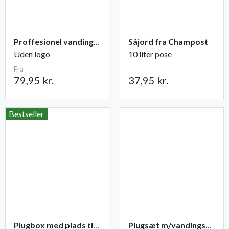
Proffesionel vandingspose 100 liter
Såjord fra Champost
Uden logo
10 liter pose
Fra
79,95 kr.
37,95 kr.
Bestseller
Plugbox med plads til 49 planter
Plugsæt m/vandingsmåtte 84 celler