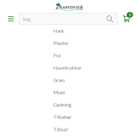
0
Hæk
Planter
Frø
Havekrukker
Græs
Muld
Gødning
Tilbehør
Tilbud