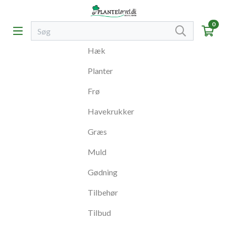
0
Hæk
Planter
Frø
Havekrukker
Græs
Muld
Gødning
Tilbehør
Tilbud