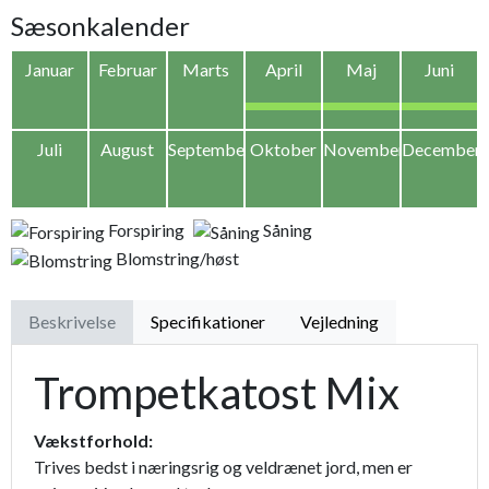
Sæsonkalender
Januar
Februar
Marts
April
Maj
Juni
Juli
August
September
Oktober
November
December
Forspiring
Såning
Blomstring/høst
Beskrivelse
Specifikationer
Vejledning
Trompetkatost Mix
Vækstforhold:
Trives bedst i næringsrig og veldrænet jord, men er