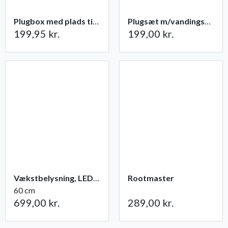
Plugbox med plads til 49 planter
Plugsæt m/vandingsmåtte 84 celler
199,95 kr.
199,00 kr.
Vækstbelysning, LED-panel 15 W med adapter
Rootmaster
60 cm
699,00 kr.
289,00 kr.