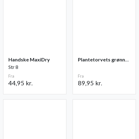
Handske MaxiDry
Plantetorvets grønne vandingspose 75 liter
Str 8
Fra
Fra
44,95 kr.
89,95 kr.