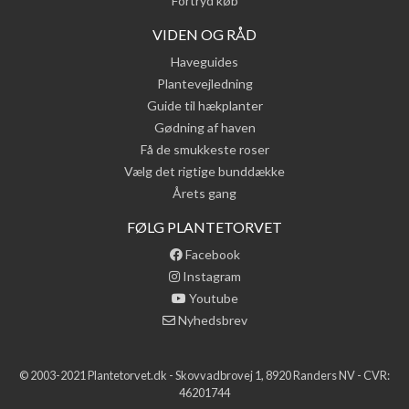
Fortryd køb
VIDEN OG RÅD
Haveguides
Plantevejledning
Guide til hækplanter
Gødning af haven
Få de smukkeste roser
Vælg det rigtige bunddække
Årets gang
FØLG PLANTETORVET
Facebook
Instagram
Youtube
Nyhedsbrev
© 2003-2021 Plantetorvet.dk - Skovvadbrovej 1, 8920 Randers NV - CVR:
46201744