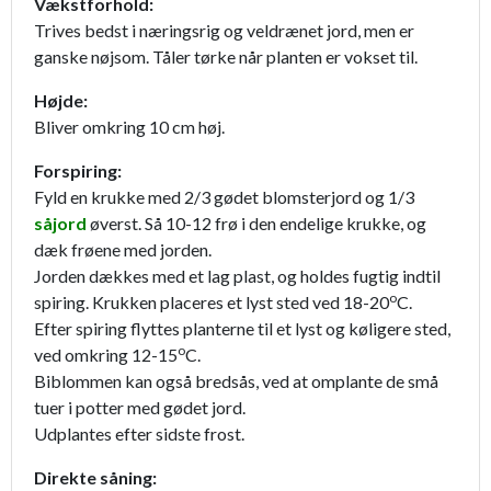
Vækstforhold:
Trives bedst i næringsrig og veldrænet jord, men er
ganske nøjsom. Tåler tørke når planten er vokset til.
Højde:
Bliver omkring 10 cm høj.
Forspiring:
Fyld en krukke med 2/3 gødet blomsterjord og 1/3
såjord
øverst. Så 10-12 frø i den endelige krukke, og
dæk frøene med jorden.
Jorden dækkes med et lag plast, og holdes fugtig indtil
o
spiring. Krukken placeres et lyst sted ved 18-20
C.
Efter spiring flyttes planterne til et lyst og køligere sted,
o
ved omkring 12-15
C.
Biblommen kan også bredsås, ved at omplante de små
tuer i potter med gødet jord.
Udplantes efter sidste frost.
Direkte såning: