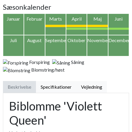
Sæsonkalender
Januar
Februar
Marts
April
Maj
Juni
Juli
August
September
Oktober
November
December
Forspiring
Såning
Blomstring/høst
Beskrivelse
Specifikationer
Vejledning
Biblomme 'Violett
Queen'