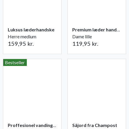
Luksus læderhandske
Premium læder handske Flutter
Herre medium
Dame lille
159,95 kr.
119,95 kr.
Bestseller
Proffesionel vandingspose 100 liter
Såjord fra Champost