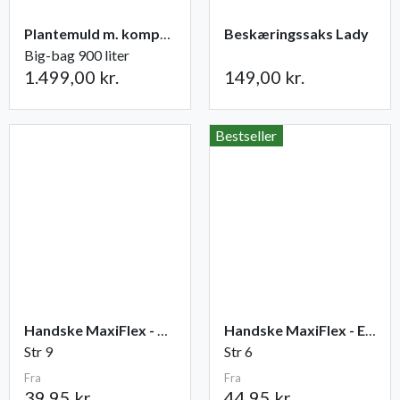
Plantemuld m. kompost fra Champost
Beskæringssaks Lady
Big-bag 900 liter
1.499,00 kr.
149,00 kr.
Bestseller
Handske MaxiFlex - Ultimate
Handske MaxiFlex - Endurance
Str 9
Str 6
Fra
Fra
39,95 kr.
44,95 kr.