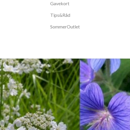
Gavekort
Tips&Råd
SommerOutlet