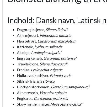
Indhold: Dansk navn, Latinsk 
Dagpragtstjerne,
Silene dioica*
Alm. mjødurt,
Filipendula ulmaria
Hjortetrøst,
Eupatorium maculatum
Kattehale,
Lythrum salicaria
Akeleje,
Aquilegia vulgaris*
Eng storkenæb,
Geranium pratense*
Trævlekrone,
Silene flos-cuculi
Fredløs,
Lysimachia vulgaris
Hulkravet kodriver,
Primula veris
Sibirisk Iris,
Iris sibirica
Blodrød storkenæb,
Geranium sanguineum*
Aksærenpris,
Veronica spicata
Engkarse,
Cardamine pratensis
Skov-forglemmigej,
Myosotis sylvatica*