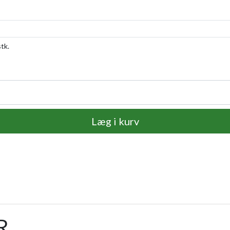
stk.
Læg i kurv
R