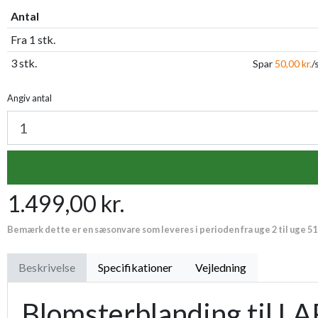
Antal
Fra 1 stk.
3 stk.
Spar
50,00 kr.
/
Angiv antal
1.499,00 kr.
Bemærk dette er en sæsonvare som leveres i perioden fra uge 2 til uge 51
Beskrivelse
Specifikationer
Vejledning
Blomsterblanding til LA