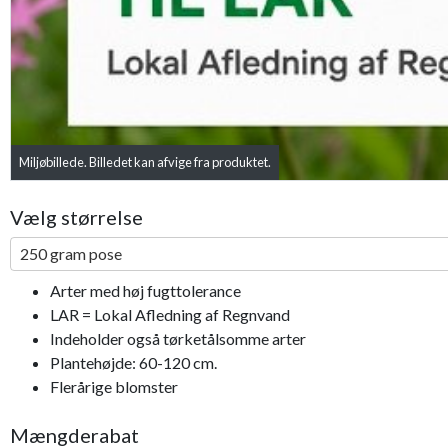
Miljøbillede. Billedet kan afvige fra produktet.
Vælg størrelse
250 gram pose
Arter med høj fugttolerance
LAR = Lokal Afledning af Regnvand
Indeholder også tørketålsomme arter
Plantehøjde: 60-120 cm.
Flerårige blomster
Mængderabat