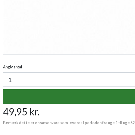
Angiv antal
49,95 kr.
Bemærk dette er en sæsonvare som leveres i perioden fra uge 1 til uge 52