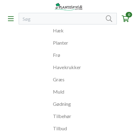
0
Hæk
Planter
Frø
Havekrukker
Græs
Muld
Gødning
Tilbehør
Tilbud