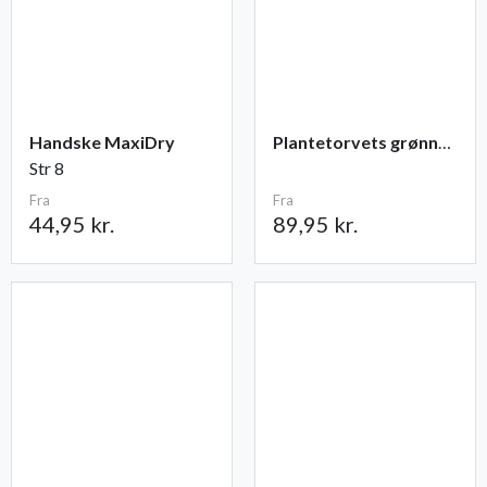
Handske MaxiDry
Plantetorvets grønne vandingspose 75 liter
Str 8
Fra
Fra
44,95 kr.
89,95 kr.