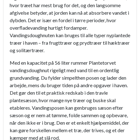
hvor træet har mest brug for det, og den langsomme
afgivelse betyder, at jorden kan nå at absorbere vandet i
dybden. Det er især en fordel i tørre perioder, hvor
overfladevanding hurtigt fordamper.
Vandingsdoughnuten kan bruges til alle typer nyplantede
træer i haven – fra frugttræer og prydtræer til hæktræer
og solitærtræer.
Med en kapacitet på 56 liter rummer Plantetorvet
vandingsdoughnut rigeligt med vand til en ordentlig
grundvanding. Du fylder simpelthen posen og lader den
arbejde, mens du bruger tiden på andre opgaver i haven.
Det gør den til et praktisk redskab i den travle
plantesæson, hvor mange nye træer og buske skal
etableres. Vandingsposen kan genbruges sæson efter
sæson og er nem at tømme, folde sammen og opbevare,
når den ikke er i brug. Den er et enkelt hjælpemiddel, der
kan gøre forskellen mellem et træ, der trives, og et der
kæmper med at slå rod.