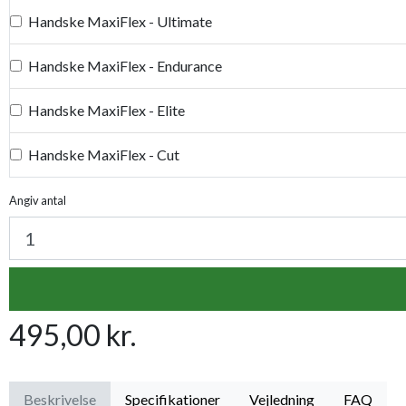
Handske MaxiFlex - Ultimate
Handske MaxiFlex - Endurance
Handske MaxiFlex - Elite
Handske MaxiFlex - Cut
Handske MaxiDry
Angiv antal
Plantetorvets grønne vandingspose 75 liter
Luksus læderhandske
495,00 kr.
Premium læder handske Flutter
Proffesionel vandingspose 100 liter
Beskrivelse
Specifikationer
Vejledning
FAQ