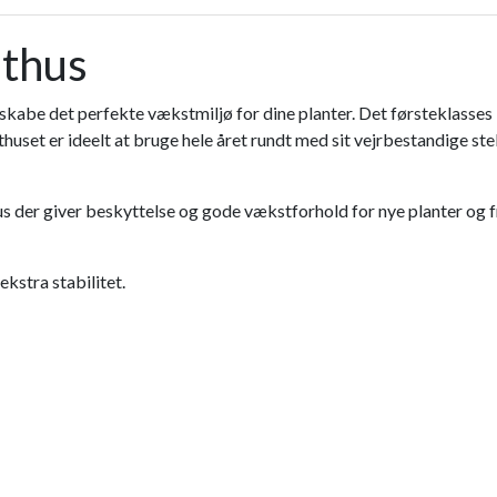
sthus
abe det perfekte vækstmiljø for dine planter. Det førsteklasses 
sthuset er ideelt at bruge hele året rundt med sit vejrbestandige st
 der giver beskyttelse og gode vækstforhold for nye planter og f
kstra stabilitet.