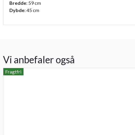
Bredde
: 59 cm
Dybde
: 45 cm
Vi anbefaler også
Fragtfri