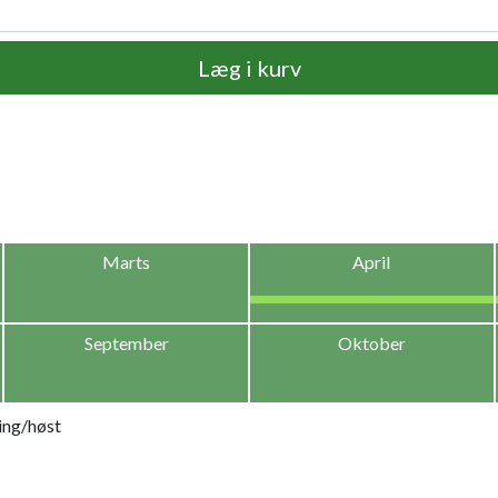
Læg i kurv
Marts
April
September
Oktober
ing/høst