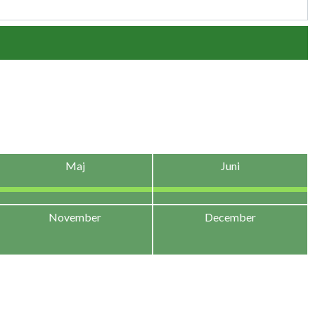
Maj
Juni
November
December