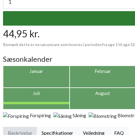
44,95 kr.
Bemærk dette er en sæsonvare som leveres i perioden fra uge 1 til uge 52
Sæsonkalender
Januar
Februar
Juli
August
Forspiring
Såning
Blomstr
Beskrivelse
Specifikationer
Vejledning
FAQ