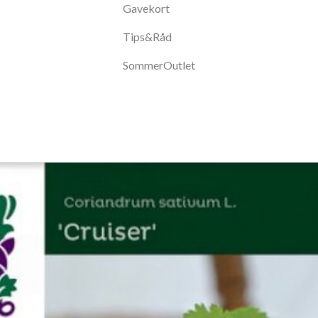
Gavekort
Tips&Råd
SommerOutlet