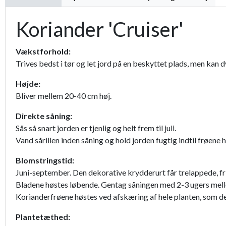
Koriander 'Cruiser'
Vækstforhold:
Trives bedst i tør og let jord på en beskyttet plads, men kan d
Højde:
Bliver mellem 20-40 cm høj.
Direkte såning:
Sås så snart jorden er tjenlig og helt frem til juli.
Vand sårillen inden såning og hold jorden fugtig indtil frøene h
Blomstringstid:
Juni-september. Den dekorative krydderurt får trelappede, fri
Bladene høstes løbende. Gentag såningen med 2-3 ugers mell
Korianderfrøene høstes ved afskæring af hele planten, som de
Plantetæthed: