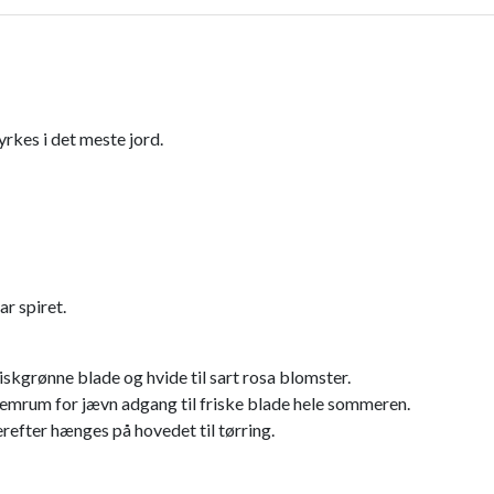
yrkes i det meste jord.
ar spiret.
skgrønne blade og hvide til sart rosa blomster.
emrum for jævn adgang til friske blade hele sommeren.
refter hænges på hovedet til tørring.