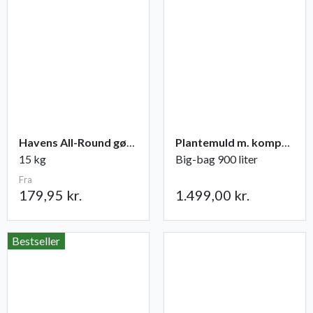
Havens All-Round gødning NPK 12-2-10
Plantemuld m. kompost fra Champost
15 kg
Big-bag 900 liter
Fra
179,95 kr.
1.499,00 kr.
Bestseller