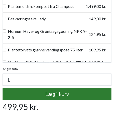
Plantemuld m. kompost fra Champost
1.499,00 kr.
Beskæringssaks Lady
149,00 kr.
Hornum Have- og Grøntsagsgødning NPK 9-
124,95 kr.
2-5
Plantetorvets grønne vandingspose 75 liter
109,95 kr.
GroGreen® Køkkenhave NPK 6-2-6 + 2% Mg
169,95 kr.
Angiv antal
Proffesionel vandingspose 100 liter
149,95 kr.
Læg i kurv
499,95 kr.