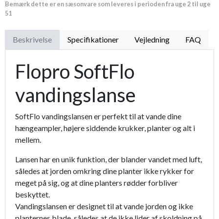
Bemærk dette er en sæsonvare som leveres i perioden fra uge 2 til uge
51
Beskrivelse
Specifikationer
Vejledning
FAQ
Flopro SoftFlo
vandingslanse
SoftFlo vandingslansen er perfekt til at vande dine
hængeampler, højere siddende krukker, planter og alt i
mellem.
Lansen har en unik funktion, der blander vandet med luft,
således at jorden omkring dine planter ikke rykker for
meget på sig, og at dine planters rødder forbliver
beskyttet.
Vandingslansen er designet til at vande jorden og ikke
planternes blade, således at de ikke lider af skoldning på