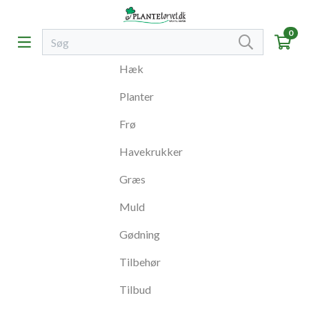
0
Hæk
Planter
Frø
Havekrukker
Græs
Muld
Gødning
Tilbehør
Tilbud