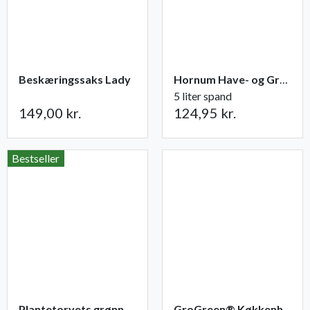
Beskæringssaks Lady
Hornum Have- og Grøntsagsgødning NPK 9-2-5
5 liter spand
149,00 kr.
124,95 kr.
Bestseller
Plantetorvets grønne vandingspose 75 liter
GroGreen® Køkkenhave NPK 6-2-6 + 2% Mg