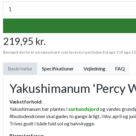
219,95 kr.
Bemærk dette er en sæsonvare som leveres i perioden fra uge 2 til uge 51
Beskrivelse
Specifikationer
Vejledning
FAQ
Yakushimanum 'Percy 
Vækstforhold:
Yakushimanum bør plantes i
surbundsjord
og vandes grundi
Rhododendronen skal gødes to gange årligt, i hhv. april og ju
Trives godt i både fuld sol og halvskygge.
Blomsterfarve: