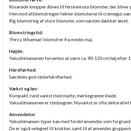
Rosarøde knopper åbnes til ferskenrosa blomster, der bliver 
Hen mod afblomstringen falmer blomsterne til cremegul, næst
Rig blomstring af store blomster, som næsten dækker løvet.
Blomstringstid:
'Percy Wiseman' blomstrer fra medio maj.
Højde:
Yakushimanumen forventes at være ca. 90-120 cm høj efter 10 å
Hårdførhed:
Særdeles god vinterhårdførhed.
Vækst og løv:
Kompakt, rund vækst med matte, mørkegrønne blade.
Yakushimanumen er stedsegrøn. Nyvækst er ofte dekorativt hvid
Anvendelse:
Yakushimanum-typer kan med fordel anvendes som forgrund i 
De er også velegnet til krukker, samt til at anvendes gruppevis