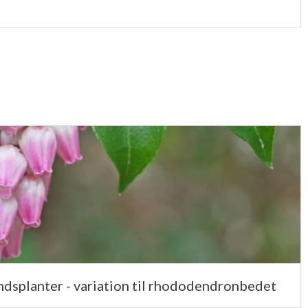
splanter - variation til rhododendronbedet