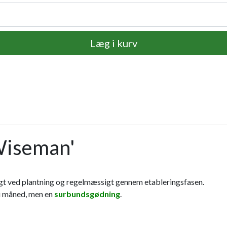
Læg i kurv
Wiseman'
gt ved plantning og regelmæssigt gennem etableringsfasen.
ni måned, men en
surbundsgødning
.