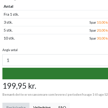
Antal
Fra 1 stk.
3 stk.
Spar
10,00 k
5 stk.
Spar
20,00 k
10 stk.
Spar
30,00 k
Angiv antal
199,95 kr.
Bemærk dette er en sæsonvare som leveres i perioden fra uge 1 til uge 52
Beskrivelse
Vejledning
FAQ