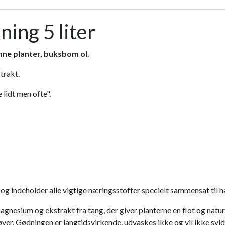
ing 5 liter
nne planter, buksbom ol.
trakt.
 lidt men ofte".
eholder alle vigtige næringsstoffer specielt sammensat til hæ
um og ekstrakt fra tang, der giver planterne en flot og naturlig
øver. Gødningen er langtidsvirkende, udvaskes ikke og vil ikke svid