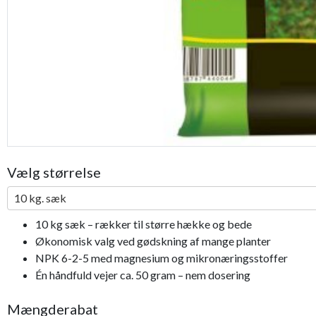
Bestseller
Vælg størrelse
10 kg. sæk
10 kg sæk – rækker til større hække og bede
Økonomisk valg ved gødskning af mange planter
NPK 6-2-5 med magnesium og mikronæringsstoffer
Én håndfuld vejer ca. 50 gram – nem dosering
Mængderabat