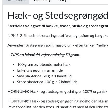
Hæk- og Stedsegrøngødn
Særdeles velegnet til hække, træer, buske og stedsegrø
NPK 6-2-5 med mikronæringsstoffer, magnesium og tangeks
Anvendes første gang i april, maj og juni - efter tanken "hellere
- TIPS en håndfuld vejer omkring 50 gram.
100 gram pr. løbende meter hæk,
Enkeltvis gødningsmængde
Små planter ca. 50 g. = 1 håndfuld
Store planter ca. 100 g. = 2 håndfulde
HORNUM® Hæk- og stedsegrøngødning er 100% organisk og ind
HORNUM® Hæk- og stedsegrøn gødning indeholder bl.a. magnesi
jævn fordeling, når den strøs ud, samtidigt med at den ikke st