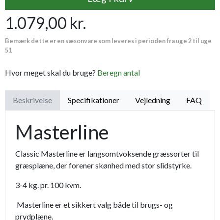
1.079,00 kr.
Proffesionel vandingspose 100 liter
149,95 kr.
Bemærk dette er en sæsonvare som leveres i perioden fra uge 2 til uge
Havens Perlekalk 15 KG.
69,95 kr.
51
Plænedress fra Champost
1.699,00 kr.
Hvor meget skal du bruge?
Beregn antal
Handske MaxiFlex - Ultimate
44,95 kr.
Beskrivelse
Specifikationer
Vejledning
FAQ
Masterline
Classic Masterline er langsomtvoksende græssorter til
græsplæne, der forener skønhed med stor slidstyrke.
3-4 kg. pr. 100 kvm.
Masterline er et sikkert valg både til brugs- og
prydplæne.