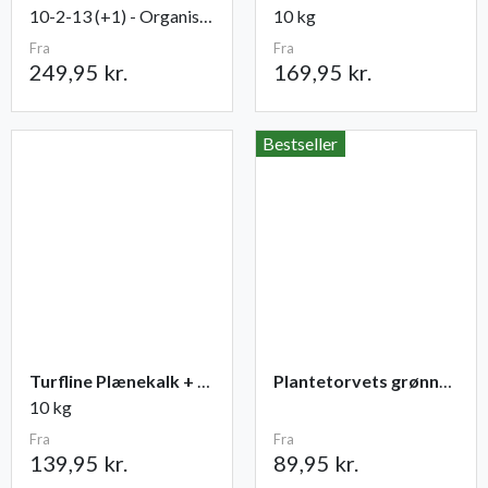
10-2-13 (+1) - Organisk, 15 kg
10 kg
Fra
Fra
249,95 kr.
169,95 kr.
Bestseller
Turfline Plænekalk + gødning NPK 11-2-4
Plantetorvets grønne vandingspose 75 liter
10 kg
Fra
Fra
139,95 kr.
89,95 kr.