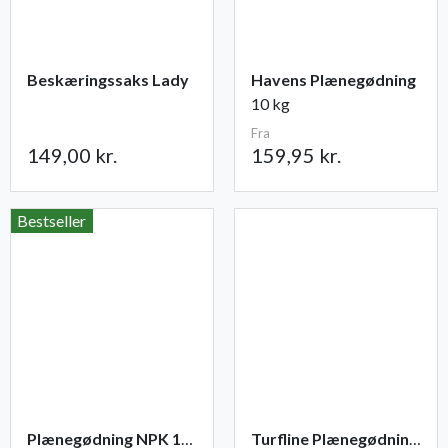
Beskæringssaks Lady
Havens Plænegødning
10 kg
Fra
149,00 kr.
159,95 kr.
Bestseller
Plænegødning NPK 10-2-13 (+1) - organisk
Turfline Plænegødning NPK 14-3-15