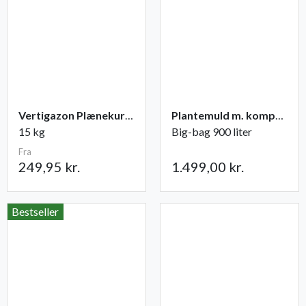
Vertigazon Plænekur NPK 6-1-17 (+2)
Plantemuld m. kompost fra Champost
15 kg
Big-bag 900 liter
Fra
249,95 kr.
1.499,00 kr.
Bestseller