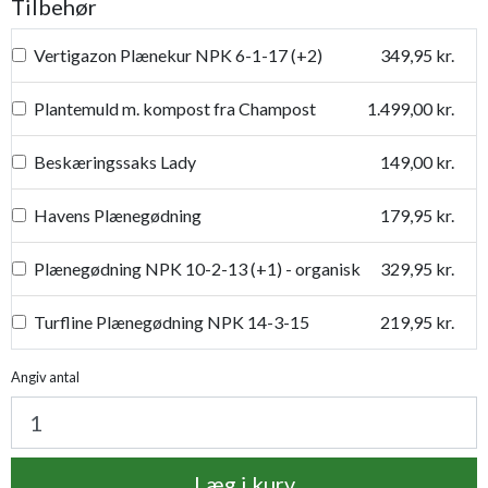
Tilbehør
Vertigazon Plænekur NPK 6-1-17 (+2)
349,95 kr.
Plantemuld m. kompost fra Champost
1.499,00 kr.
Beskæringssaks Lady
149,00 kr.
Havens Plænegødning
179,95 kr.
Plænegødning NPK 10-2-13 (+1) - organisk
329,95 kr.
Turfline Plænegødning NPK 14-3-15
219,95 kr.
Turfline Plænekalk + gødning NPK 11-2-4
169,95 kr.
Angiv antal
Plantetorvets grønne vandingspose 75 liter
109,95 kr.
Læg i kurv
Perfekt Plæne - vedligeholdelse
350,00 kr.