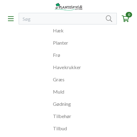
0
Hæk
Planter
Frø
Havekrukker
Græs
Muld
Gødning
Tilbehør
Tilbud