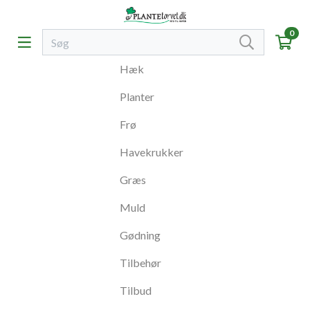
0
Hæk
Planter
Frø
Havekrukker
Græs
Muld
Gødning
Tilbehør
Tilbud