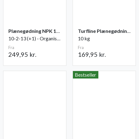
Plænegødning NPK 10-2-13 (+1) - organisk
Turfline Plænegødning NPK 14-3-15
10-2-13 (+1) - Organisk, 15 kg
10 kg
Fra
Fra
249,95 kr.
169,95 kr.
Bestseller