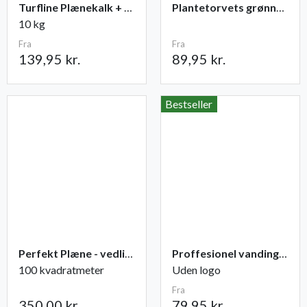
Turfline Plænekalk + gødning NPK 11-2-4
Plantetorvets grønne vandingspose 75 liter
10 kg
Fra
Fra
139,95 kr.
89,95 kr.
Bestseller
Perfekt Plæne - vedligeholdelse
Proffesionel vandingspose 100 liter
100 kvadratmeter
Uden logo
Fra
350,00 kr.
79,95 kr.