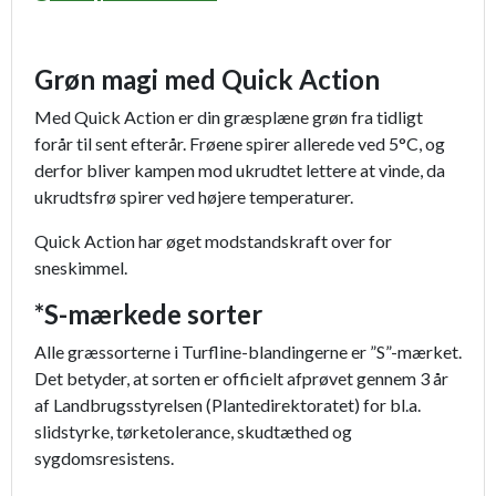
Grøn magi med Quick Action
Med Quick Action er din græsplæne grøn fra tidligt
forår til sent efterår. Frøene spirer allerede ved 5°C, og
derfor bliver kampen mod ukrudtet lettere at vinde, da
ukrudtsfrø spirer ved højere temperaturer.
Quick Action har øget modstandskraft over for
sneskimmel.
*S-mærkede sorter
Alle græssorterne i Turfline-blandingerne er ”S”-mærket.
Det betyder, at sorten er officielt afprøvet gennem 3 år
af Landbrugsstyrelsen (Plantedirektoratet) for bl.a.
slidstyrke, tørketolerance, skudtæthed og
sygdomsresistens.