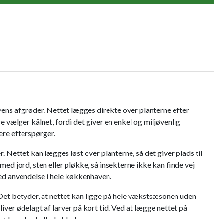
109,95 kr.
159,95 kr.
119,95 kr.
169,95 kr.
vens afgrøder. Nettet lægges direkte over planterne efter
149,95 kr.
 vælger kålnet, fordi det giver en enkel og miljøvenlig
ere efterspørger.
4,95 kr.
 Nettet kan lægges løst over planterne, så det giver plads til
69,95 kr.
med jord, sten eller pløkke, så insekterne ikke kan finde vej
red anvendelse i hele køkkenhaven.
. Det betyder, at nettet kan ligge på hele vækstsæsonen uden
ver ødelagt af larver på kort tid. Ved at lægge nettet på