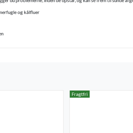
gger du problemerne, inden de opstår, og kan se frem til sunde afg
erfugle og kålfluer
en
Fragtfri