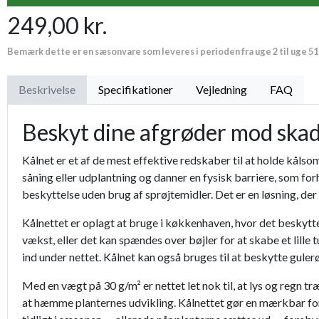
249,00 kr.
Plantetorvets grønne vandingspose 75 liter
Bemærk dette er en sæsonvare som leveres i perioden fra uge 2 til uge 51
Luksus læderhandske
Beskrivelse
Specifikationer
Vejledning
FAQ
Premium læder handske Flutter
Beskyt dine afgrøder mod ska
GroGreen® Køkkenhave NPK 6-2-6 + 2% Mg
Kålnet er et af de mest effektive redskaber til at holde kål
Proffesionel vandingspose 100 liter
såning eller udplantning og danner en fysisk barriere, som fo
beskyttelse uden brug af sprøjtemidler. Det er en løsning, der
Jernspyd 20 cm/spyd til siveslange
Kålnettet er oplagt at bruge i køkkenhaven, hvor det beskytte
Dækbark fra Champost®
vækst, eller det kan spændes over bøjler for at skabe et lille 
ind under nettet. Kålnet kan også bruges til at beskytte gul
Med en vægt på 30 g/m² er nettet let nok til, at lys og regn t
at hæmme planternes udvikling. Kålnettet gør en mærkbar forsk