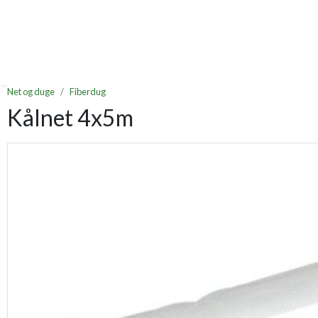
Net og duge
Fiberdug
Kålnet 4x5m