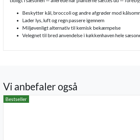
tidligt i sæsonen — allerede når planterne sættes ud — foreby
Beskytter kål, broccoli og andre afgrøder mod kålsomm
Lader lys, luft og regn passere igennem
Miljøvenligt alternativ til kemisk bekæmpelse
Velegnet til bred anvendelse i køkkenhaven hele sæson
Vi anbefaler også
Bestseller