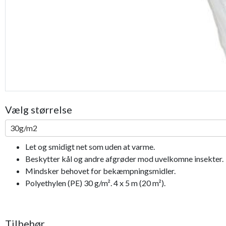
Vælg størrelse
30g/m2
Let og smidigt net som uden at varme.
Beskytter kål og andre afgrøder mod uvelkomne insekter.
Mindsker behovet for bekæmpningsmidler.
Polyethylen (PE) 30 g/m². 4 x 5 m (20 m²).
Tilbehør