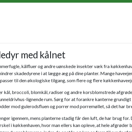
dedyr med kålnet
sommerfugle, kålfluer og andre uønskede insekter væk fra køkkenha
rhindrer skadedyrene i at lægge æg på dine planter. Mange haveejere
 passer til den økologiske tilgang, som flere og flere køkkenhaveej
r kål, broccoli, blomkål, radiser og andre korsblomstrede afgrøder.
tunneldrivhus-lignende rum. Sørg for at forankre kanterne grundigt 
erødder mod gulerodsfluen og porrer mod porremøllet, så det har b
rænger igennem, mens planterne stadig får den luft, de har brug for
el i køkkenhaven, hvor man ellers kan opleve, at hele afgrøder bli