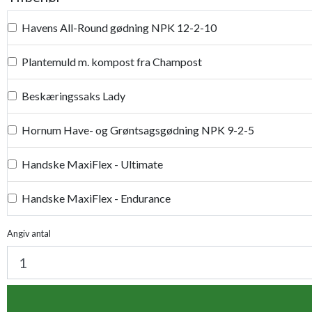
Havens All-Round gødning NPK 12-2-10
Plantemuld m. kompost fra Champost
Beskæringssaks Lady
Hornum Have- og Grøntsagsgødning NPK 9-2-5
Handske MaxiFlex - Ultimate
Handske MaxiFlex - Endurance
Handske MaxiFlex - Elite
Angiv antal
Handske MaxiFlex - Cut
Handske MaxiDry