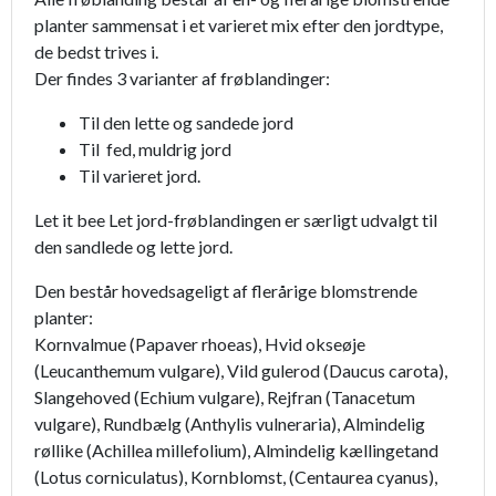
planter sammensat i et varieret mix efter den jordtype,
de bedst trives i.
Der findes 3 varianter af frøblandinger:
Til den lette og sandede jord
Til fed, muldrig jord
Til varieret jord.
Let it bee Let jord-frøblandingen er særligt udvalgt til
den sandlede og lette jord.
Den består hovedsageligt af flerårige blomstrende
planter:
Kornvalmue (Papaver rhoeas), Hvid okseøje
(Leucanthemum vulgare), Vild gulerod (Daucus carota),
Slangehoved (Echium vulgare), Rejfran (Tanacetum
vulgare), Rundbælg (Anthylis vulneraria), Almindelig
røllike (Achillea millefolium), Almindelig kællingetand
(Lotus corniculatus), Kornblomst, (Centaurea cyanus),