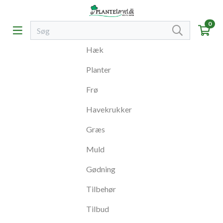
0
Hæk
Planter
Frø
Havekrukker
Græs
Muld
Gødning
Tilbehør
Tilbud