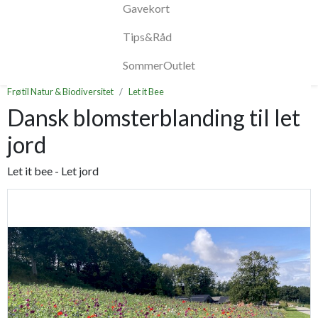
Gavekort
Tips&Råd
SommerOutlet
Frø til Natur & Biodiversitet
Let it Bee
Dansk blomsterblanding til let
jord
Let it bee - Let jord