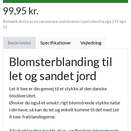
99,95 kr.
Premium læder handske Flutter
119,95 kr.
Bemærk dette er en sæsonvare som leveres i perioden fra uge 2 til uge
Proffesionel vandingspose 100 liter
149,95 kr.
51
Beskrivelse
Specifikationer
Vejledning
Blomsterblanding til
let og sandet jord
Let it bee er din genvej til et stykke af den danske
biodiversitet.
Ønsker du også et smukt, rigt blomstrende stykke natur
i din have, så kan du let og enkelt komme til det med Let
it bee-frøblandingerne.
Alle frøblanding består af en- og flerårige blomstrende