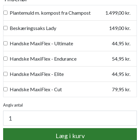
Plantemuld m. kompost fra Champost
1.499,00 kr.
Beskæringssaks Lady
149,00 kr.
Handske MaxiFlex - Ultimate
44,95 kr.
Handske MaxiFlex - Endurance
54,95 kr.
Handske MaxiFlex - Elite
44,95 kr.
Handske MaxiFlex - Cut
79,95 kr.
Handske MaxiDry
54,95 kr.
Angiv antal
Plantetorvets grønne vandingspose 75 liter
109,95 kr.
Læg i kurv
Luksus læderhandske
159,95 kr.