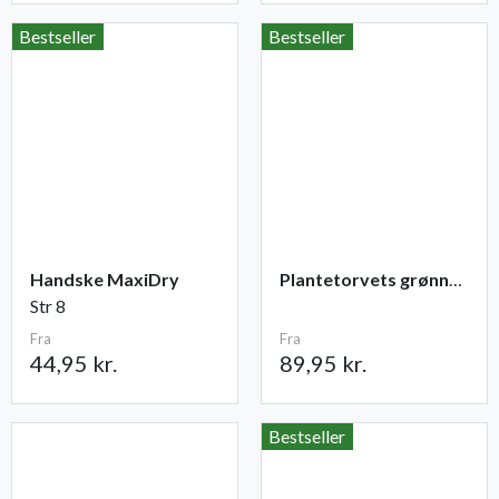
Bestseller
Bestseller
Handske MaxiDry
Plantetorvets grønne vandingspose 75 liter
Str 8
Fra
Fra
44,95 kr.
89,95 kr.
Bestseller