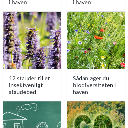
i haven
i haven
12 stauder til et
Sådan øger du
insektvenligt
biodiversiteten i
staudebed
haven