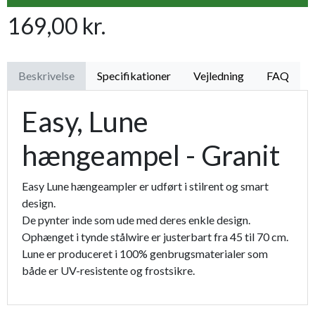
169,00 kr.
Premium læder handske Flutter
119,95 kr.
Proffesionel vandingspose 100 liter
149,95 kr.
Beskrivelse
Specifikationer
Vejledning
FAQ
Easy, Lune
hængeampel - Granit
Easy Lune hængeampler er udført i stilrent og smart
design.
De pynter inde som ude med deres enkle design.
Ophænget i tynde stålwire er justerbart fra 45 til 70 cm.
Lune er produceret i 100% genbrugsmaterialer som
både er UV-resistente og frostsikre.