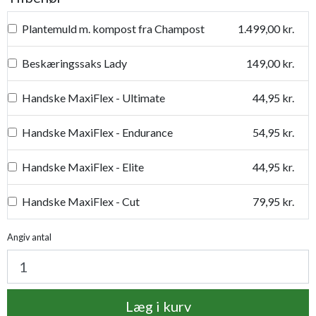
Plantemuld m. kompost fra Champost
1.499,00 kr.
Beskæringssaks Lady
149,00 kr.
Handske MaxiFlex - Ultimate
44,95 kr.
Handske MaxiFlex - Endurance
54,95 kr.
Handske MaxiFlex - Elite
44,95 kr.
Handske MaxiFlex - Cut
79,95 kr.
Handske MaxiDry
54,95 kr.
Angiv antal
Plantetorvets grønne vandingspose 75 liter
109,95 kr.
Læg i kurv
Luksus læderhandske
159,95 kr.