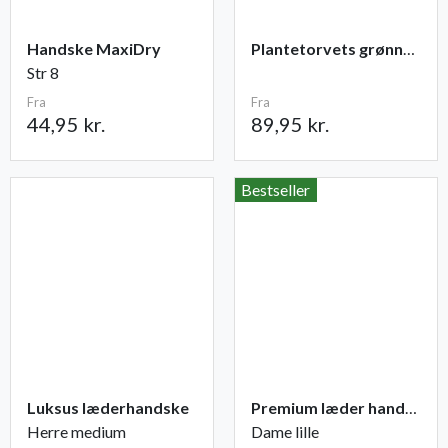
Handske MaxiDry
Plantetorvets grønne vandingspose 75 liter
Str 8
Fra
Fra
44,95 kr.
89,95 kr.
Bestseller
Luksus læderhandske
Premium læder handske Flutter
Herre medium
Dame lille