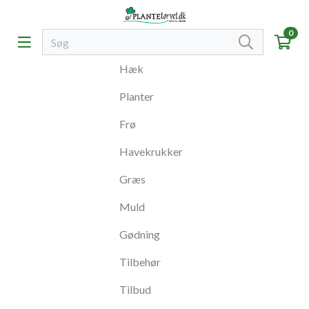
0
Hæk
Planter
Frø
Havekrukker
Græs
Muld
Gødning
Tilbehør
Tilbud